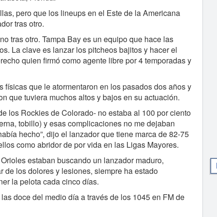
las, pero que los lineups en el Este de la Americana
or tras otro.
no tras otro. Tampa Bay es un equipo que hace las
. La clave es lanzar los pitcheos bajitos y hacer el
derecho quien firmó como agente libre por 4 temporadas y
s físicas que le atormentaron en los pasados dos años y
n que tuviera muchos altos y bajos en su actuación.
 los Rockies de Colorado- no estaba al 100 por ciento
ierna, tobillo) y esas complicaciones no me dejaban
había hecho”, dijo el lanzador que tiene marca de 82-75
ellos como abridor de por vida en las Ligas Mayores.
s Orioles estaban buscando un lanzador maduro,
r de los dolores y lesiones, siempre ha estado
ner la pelota cada cinco días.
e las doce del medio día a través de los 1045 en FM de