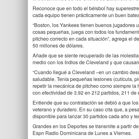
Reconoce que en todo el béisbol hay superestrel
cada equipo tienen prácticamente un buen batead
“Boston, los Yankees tienen buenos jugadores u
cosas pequeñas, juega con todos los fundamentos
pitcheo correcto en cada situación”, agrega el 
50 millones de dólares.
Añade que se siente recuperado de las molestia
medio con los Indios de Cleveland y que causaro
“Cuando llegué a Cleveland –en un cambio desde
saludable. Tenía pequeñas lesiones (cutícula, p
repetir la mecánica de pitcheo como siempre la 
con efectividad de 3.92 en 212 partidos, 211 de 
Entiende que su contratación se debió a que lo
veterano y duradero. En su caso cita que, a pesa
disponible para lanzar 30 partidos cada año y te
Grandes en los Deportes se transmite a partir d
Espn Radio Dominicana de Lunes a Viernes.