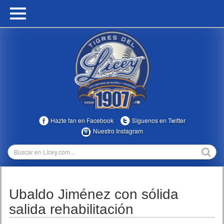
HOME
CALENDARIO
HISTORIA
ESTADÍSTICAS
COMUNIDAD
Hazte fan en Facebook
Síguenos en Twitter
INFOMEDIA
Nuestro Instagram
MULTIMEDIA
DIRECTIVOS 2023-2025
Ubaldo Jiménez con sólida
TEMPORADAS
salida rehabilitación