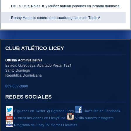
De La Cruz, Rojas Jr. y Muñoz batean jonrones en jornada dominical
Ronny Mauricio conecta dos cuadrangulares en Triple A
CLUB ATLÉTICO LICEY
Oficina Administrativa
Estadio Quisqueya, Apartado Postal 1321
Santo Domingo
República Dominicana
809-567-3090
REDES SOCIALES
Síguenos en Twitter: @TigresdelLicey
Hazte fan en Facebook
Disfruta los videos en LiceyTube
Visita nuestro Instagram
Programa de Licey TV: Somos Liceistas