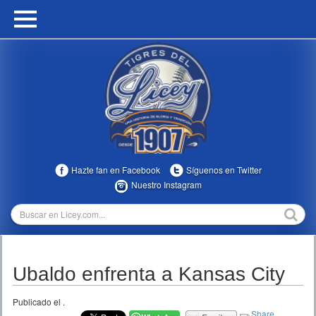
HOME
CALENDARIO
HISTORIA
ESTADÍSTICAS
COMUNIDAD
Hazte fan en Facebook
Síguenos en Twitter
INFOMEDIA
Nuestro Instagram
MULTIMEDIA
DIRECTIVOS 2023-2025
Ubaldo enfrenta a Kansas City
TEMPORADAS
Publicado el
.