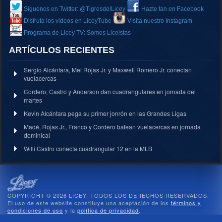
Síguenos en Twitter: @TigresdelLicey
Hazte fan en Facebook
Disfruta los videos en LiceyTube
Visita nuestro Instagram
Programa de Licey TV: Somos Liceistas
ARTÍCULOS RECIENTES
Sergio Alcántara, Mel Rojas Jr. y Maxwell Romero Jr. conectan
vuelacercas
Cordero, Castro y Anderson dan cuadrangulares en jornada del
martes
Kevin Alcántara pega su primer jonrón en las Grandes Ligas
Madé, Rojas Jr., Franco y Cordero batean vuelacercas en jornada
dominical
Willi Castro conecta cuadrangular 12 en la MLB
COPYRIGHT © 2026 LICEY. TODOS LOS DERECHOS RESERVADOS.
El uso de este website constituye una aceptación de los
términos y
condiciones de uso
y la
política de privacidad
.