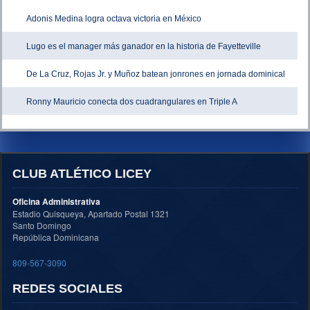
Adonis Medina logra octava victoria en México
Lugo es el manager más ganador en la historia de Fayetteville
De La Cruz, Rojas Jr. y Muñoz batean jonrones en jornada dominical
Ronny Mauricio conecta dos cuadrangulares en Triple A
CLUB ATLÉTICO LICEY
Oficina Administrativa
Estadio Quisqueya, Apartado Postal 1321
Santo Domingo
República Dominicana
809-567-3090
REDES SOCIALES