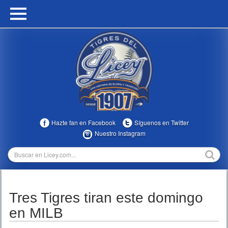
HOME
CALENDARIO
HISTORIA
ESTADÍSTICAS
COMUNIDAD
Hazte fan en Facebook
Síguenos en Twitter
INFOMEDIA
Nuestro Instagram
MULTIMEDIA
DIRECTIVOS 2023-2025
Tres Tigres tiran este domingo
TEMPORADAS
en MILB