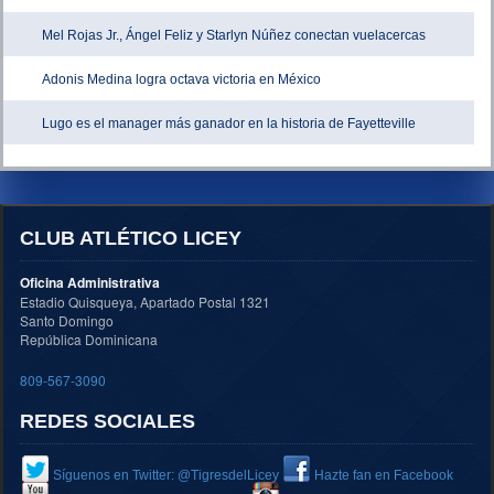
Mel Rojas Jr., Ángel Feliz y Starlyn Núñez conectan vuelacercas
Adonis Medina logra octava victoria en México
Lugo es el manager más ganador en la historia de Fayetteville
CLUB ATLÉTICO LICEY
Oficina Administrativa
Estadio Quisqueya, Apartado Postal 1321
Santo Domingo
República Dominicana
809-567-3090
REDES SOCIALES
Síguenos en Twitter: @TigresdelLicey
Hazte fan en Facebook