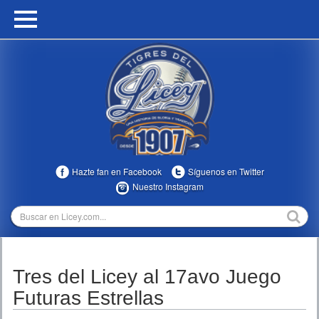
HOME
CALENDARIO
HISTORIA
ESTADÍSTICAS
COMUNIDAD
Hazte fan en Facebook
Síguenos en Twitter
INFOMEDIA
Nuestro Instagram
MULTIMEDIA
DIRECTIVOS 2023-2025
Tres del Licey al 17avo Juego
TEMPORADAS
Futuras Estrellas