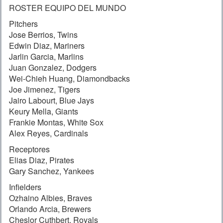
ROSTER EQUIPO DEL MUNDO
Pitchers
Jose Berrios, Twins
Edwin Diaz, Mariners
Jarlin Garcia, Marlins
Juan Gonzalez, Dodgers
Wei-Chieh Huang, Diamondbacks
Joe Jimenez, Tigers
Jairo Labourt, Blue Jays
Keury Mella, Giants
Frankie Montas, White Sox
Alex Reyes, Cardinals
Receptores
Elias Diaz, Pirates
Gary Sanchez, Yankees
Infielders
Ozhaino Albies, Braves
Orlando Arcia, Brewers
Cheslor Cuthbert, Royals