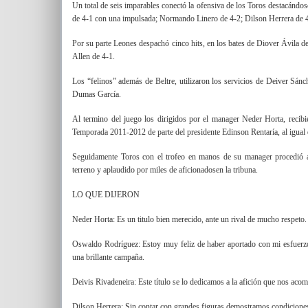
Un total de seis imparables conectó la ofensiva de los Toros destacándo
de 4-1 con una impulsada; Normando Linero de 4-2; Dilson Herrera de 
Por su parte Leones despachó cinco hits, en los bates de Diover Ávila d
Allen de 4-1.
Los “felinos” además de Beltre, utilizaron los servicios de Deiver Sá
Dumas García.
Al termino del juego los dirigidos por el manager Neder Horta, recib
Temporada 2011-2012 de parte del presidente Edinson Rentaría, al igual
Seguidamente Toros con el trofeo en manos de su manager procedió a 
terreno y aplaudido por miles de aficionadosen la tribuna.
LO QUE DIJERON
Neder Horta: Es un titulo bien merecido, ante un rival de mucho respeto
Oswaldo Rodríguez: Estoy muy feliz de haber aportado con mi esfuerzo
una brillante campaña.
Deivis Rivadeneira: Este título se lo dedicamos a la afición que nos aco
Dilson Herrera: Sin contar con grandes figuras demostramos condiciones,