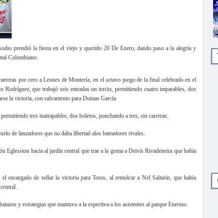
odio prendió la fiesta en el viejo y querido 20 De Enero, dando paso a la alegría y
sional Colombiano.
arreras por cero a Leones de Montería, en el octavo juego de la final celebrado en el
Rodríguez, que trabajó seis entradas un tercio, permitiendo cuatro imparables, dos
itarse la victoria, con salvamento para Dumas García.
 permitiendo tres inatrapables, dos boletos, ponchando a tres, sin carreras.
duelo de lanzadores que no daba libertad alos bateadores rivales.
rón Eglesston hacia al jardín central que trae a la goma a Deivis Rivadeneira que había
el encargado de sellar la victoria para Toros, al remolcar a Nel Saltarín, que había
central.
batazos y estrategias que mantuvo a la espectiva a los asistentes al parque Enerino.