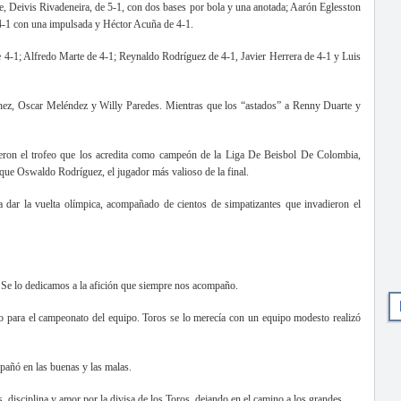
se, Deivis Rivadeneira, de 5-1, con dos bases por bola y una anotada; Aarón Eglesston
4-1 con una impulsada y Héctor Acuña de 4-1.
e 4-1; Alfredo Marte de 4-1; Reynaldo Rodríguez de 4-1, Javier Herrera de 4-1 y Luis
nchez, Oscar Meléndez y Willy Paredes. Mientras que los “astados” a Renny Duarte y
ieron el trofeo que los acredita como campeón de la Liga De Beisbol De Colombia,
 que Oswaldo Rodríguez, el jugador más valioso de la final.
dar la vuelta olímpica, acompañado de cientos de simpatizantes que invadieron el
. Se lo dedicamos a la afición que siempre nos acompaño.
 para el campeonato del equipo. Toros se lo merecía con un equipo modesto realizó
mpañó en las buenas y las malas.
 disciplina y amor por la divisa de los Toros, dejando en el camino a los grandes.