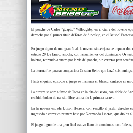
El ponche de Carlos ”guapito” Willoughby, en el cierre del noveno epis
derroche por el primer título deToros de Sincelejo, en el Beisbol Profe
En juego digno de una gran final, la novena sincelejana se impuso dos c
estadio 20 De Enero, anoche, con lanzamientos del dominicano Oswaldo 
boletos, retirando a cuatro por la vía del ponche, sin carreras para acred
La derrota fue para su compatriota Cristian Beltre que lanzó seis innings,
Hasta el quinto episodio el juego se mantenía en blanco, centrado en un 
La pizarra se abre a favor de Toros en la alta del sexto, con doble de Aa
recibido boleto de transito libre, anotando la primera carrera.
En la novena entrada Dilson Herrera, con sencillo al jardín derecho es 
ingresado a correr en primera base por Normando Lineros, que dió hit al 
El juego digno de una gran final estuvo lleno de emociones, con fildeos, 