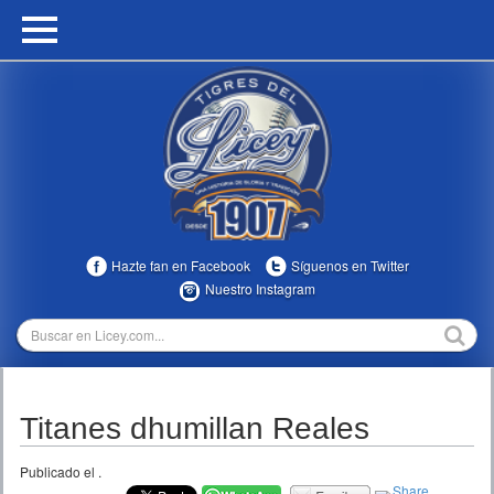
HOME
CALENDARIO
HISTORIA
ESTADÍSTICAS
COMUNIDAD
Hazte fan en Facebook
Síguenos en Twitter
INFOMEDIA
Nuestro Instagram
MULTIMEDIA
DIRECTIVOS 2023-2025
Titanes dhumillan Reales
TEMPORADAS
Publicado el
.