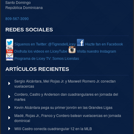
Santo Domingo
República Dominicana
809-567-3090
REDES SOCIALES
Síguenos en Twitter: @TigresdelLicey
Hazte fan en Facebook
Disfruta los videos en LiceyTube
Visita nuestro Instagram
Programa de Licey TV: Somos Liceistas
ARTÍCULOS RECIENTES
Sergio Alcántara, Mel Rojas Jr. y Maxwell Romero Jr. conectan
vuelacercas
Cordero, Castro y Anderson dan cuadrangulares en jornada del
martes
Kevin Alcántara pega su primer jonrón en las Grandes Ligas
Madé, Rojas Jr., Franco y Cordero batean vuelacercas en jornada
dominical
Willi Castro conecta cuadrangular 12 en la MLB