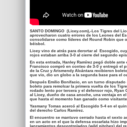
SANTO DOMINGO (Licey.com),-Los Tigres del Lice
aprovecharon cuatro errores de los Leones del Es
consolidarse como líderes del Round Robin que oto
béisbol.
Licey vino de atrás para derortar al Escogido, c
rojos estaban arriba 3-0 al cierre del segundo epis
En esta entrada, Hanley Ramírez pegó doble ante 
Francisco compró en conteo de 3-0 y entregó el p
de la Cruz y Arismendy Alcántara recibieron boleto
que vio, dio un globo a la segunda base para el 
Después Emilio Bonifacio, en un turno disputado en
boleto para remolcar la primera vuelta de los Tig
rodado lento por tercera y el defensor rojo, Ryan C
al Licey, dueño de casa anoche, una ventaja en e
que hasta el momento han ganado como visitante
Yasmany Tomas acercó al Escogido 5-4 en el quint
del derecho Carlos Ramírez.
El encuentro se mantuvo cerrado hasta el sexto ac
en un acto en el que la defensa escarlata hizo im
lanzamientos descontrolados (wild pitches) del re