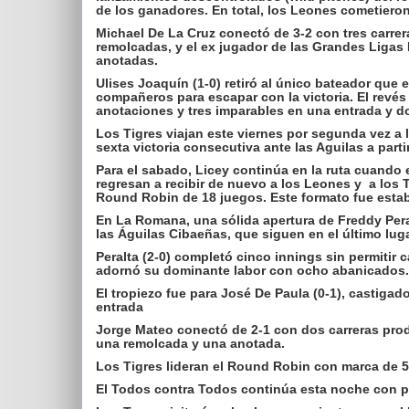
de los ganadores. En total, los Leones cometieron
Michael De La Cruz conectó de 3-2 con tres carre
remolcadas, y el ex jugador de las Grandes Ligas
anotadas.
Ulises Joaquín (1-0) retiró al único bateador que 
compañeros para escapar con la victoria. El revés 
anotaciones y tres imparables en una entrada y do
Los Tigres viajan este viernes por segunda vez a 
sexta victoria consecutiva ante las Aguilas a parti
Para el sabado, Licey continúa en la ruta cuando
regresan a recibir de nuevo a los Leones y a los 
Round Robin de 18 juegos. Este formato fue estab
En La Romana, una sólida apertura de Freddy Peral
las Águilas Cibaeñas, que siguen en el último lug
Peralta (2-0) completó cinco innings sin permitir 
adornó su dominante labor con ocho abanicados.
El tropiezo fue para José De Paula (0-1), castiga
entrada
Jorge Mateo conectó de 2-1 con dos carreras prod
una remolcada y una anotada.
Los Tigres lideran el Round Robin con marca de 5-2
El Todos contra Todos continúa esta noche con pa