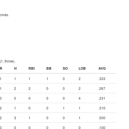
Tomás.
(1, throw).
R
H
RBI
BB
SO
LOB
AVG
1
1
1
1
0
2
.333
1
2
2
0
0
2
.267
0
0
0
0
0
4
.231
2
1
0
0
1
1
.310
2
3
1
0
0
1
.500
0
0
0
0
0
0
.100