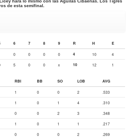
 Licey hará lo mismo con las Águilas Cibaeñas. Los Tigres
os de esta semifinal.
5
6
7
8
9
R
H
E
4
1
0
0
0
0
10
4
10
0
5
0
0
x
12
1
RBI
BB
SO
LOB
AVG
1
0
0
2
.533
1
0
1
4
.310
0
0
2
3
.348
1
0
1
1
.217
0
0
0
2
.269