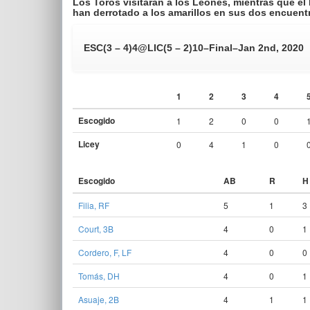
Los Toros visitarán a los Leones, mientras que el
han derrotado a los amarillos en sus dos encuentr
ESC
(3 – 4)
4
@
LIC
(5 – 2)
10
–
Final
–
Jan 2nd, 2020
1
2
3
4
Escogido
1
2
0
0
Licey
0
4
1
0
Escogido
AB
R
H
Filia, RF
5
1
3
Court, 3B
4
0
1
Cordero, F, LF
4
0
0
Tomás, DH
4
0
1
Asuaje, 2B
4
1
1