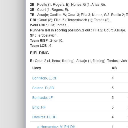
2B
: Puello (1, Rogers, E); Nunez, G (1, Arias, G).
3B
: Court (1, Rogers, E).
TB
: Asuaje; Castillo, W; Court 3; Filia 3; Nunez, G 3; Puello 2; 
RBI
: Court (2); Filia (6); Terdoslavich (1); Tomás (2).
2-out RBI
: Filia; Tomás.
Runners left in scoring position, 2 out
: Filia 2; Court; Asuaje.
SF
: Terdoslavich.
Team RISP
: 2-for-10.
Team LOB
: 6.
FIELDING
E
: Court 2 (4, throw, fielding); Asuaje (1, fielding); Terdoslavich 
Licey
AB
Bonifácio, E, CF
4
Solano, D, 3B
5
Bonifacio, LF
5
Brito, RF
5
Ramirez, H, DH
4
a-Hernandez, M, PH-DH
1