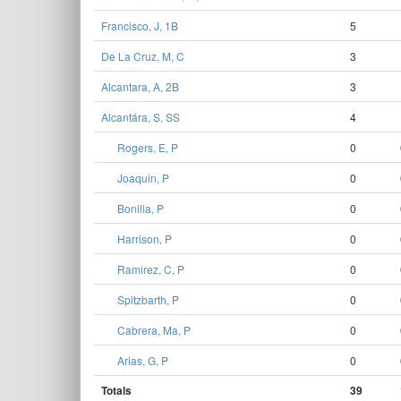
Francisco, J, 1B
5
De La Cruz, M, C
3
Alcantara, A, 2B
3
Alcantára, S, SS
4
Rogers, E, P
0
Joaquin, P
0
Bonilla, P
0
Harrison, P
0
Ramirez, C, P
0
Spitzbarth, P
0
Cabrera, Ma, P
0
Arias, G, P
0
Totals
39