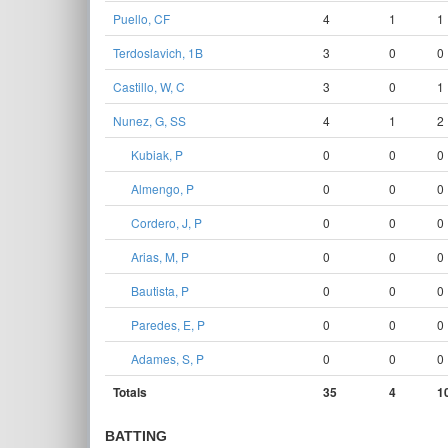
Puello, CF
4
1
1
Terdoslavich, 1B
3
0
0
Castillo, W, C
3
0
1
Nunez, G, SS
4
1
2
Kubiak, P
0
0
0
Almengo, P
0
0
0
Cordero, J, P
0
0
0
Arias, M, P
0
0
0
Bautista, P
0
0
0
Paredes, E, P
0
0
0
Adames, S, P
0
0
0
Totals
35
4
1
BATTING