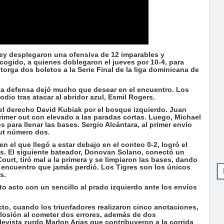
y desplegaron una ofensiva de 12 imparables y
cogido, a quienes doblegaron el jueves por 10-4, para
rga dos boletos a la Serie Final de la liga dominicana de
uya defensa dejó mucho que desear en el encuentro. Los
odio tras atacar al abridor azul, Esmil Rogers.
el derecho David Kubiak por el bosque izquierdo. Juan
rimer out con elevado a las paradas cortas. Luego, Michael
s para llenar las bases. Sergio Alcántara, al primer envío
out número dos.
 el que llegó a estar debajo en el conteo 0-2, logró el
res. El siguiente bateador, Donovan Solano, conectó un
ourt, tiró mal a la primera y se limpiaron las bases, dando
l encuentro que jamás perdió. Los Tigres son los únicos
s.
o acto con un sencillo al prado izquierdo ante los envíos
to, cuando los triunfadores realizaron cinco anotaciones,
plosión al cometer dos errores, además de dos
levista zurdo Marlon Arias que contribuyeron a la corrida