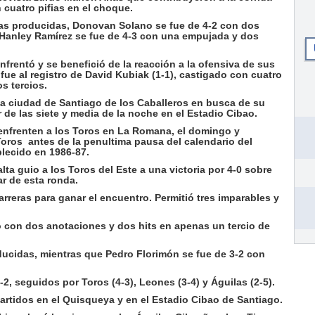
 cuatro pifias en el choque.
ras producidas, Donovan Solano se fue de 4-2 con dos
 Hanley Ramírez se fue de 4-3 con una empujada y dos
enfrentó y se benefició de la reacción a la ofensiva de sus
fue al registro de David Kubiak (1-1), castigado con cuatro
s tercios.
la ciudad de Santiago de los Caballeros en busca de su
r de las siete y media de la noche en el Estadio Cibao.
 enfrenten a los Toros en La Romana, el domingo y
Toros antes de la penultima pausa del calendario del
lecido en 1986-87.
ta guio a los Toros del Este a una victoria por 4-0 sobre
ar de esta ronda.
carreras para ganar el encuentro. Permitió tres imparables y
do con dos anotaciones y dos hits en apenas un tercio de
ucidas, mientras que Pedro Florimón se fue de 3-2 con
, seguidos por Toros (4-3), Leones (3-4) y Águilas (2-5).
rtidos en el Quisqueya y en el Estadio Cibao de Santiago.