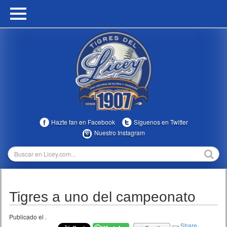
HOME
CALENDARIO
HISTORIA
ESTADÍSTICAS
COMUNIDAD
Hazte fan en Facebook
Síguenos en Twitter
INFOMEDIA
Nuestro Instagram
MULTIMEDIA
DIRECTIVOS 2023-2025
Tigres a uno del campeonato
TEMPORADAS
Publicado el
.