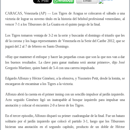
CARACAS, Venezuela (AP) — Los Tigres de Aragua se colocaron el sábado a una
victoria de lograr su noveno título en la historia del béisbol profesional venezolano, al
vencer 7-1 a los Tiburones de La Guaira en el quinto juego de la final.
Los Tigres tomaron ventaja de 3-2 en la serie y buscarán el domingo el triunfo que les
dé la corona y los haga representantes de Venezuela en la Serie del Caribe 2012, que se
jugará del 2 al 7 de febrero en Santo Domingo.
«Hay que mantener el enfoque y hacer las pequeñas cosas que son la que nos van a dar
los buenos resultados. La clave para ganar mañana será anotar primero», dijo José
Gregorio Martínez, quien bateó de 5-4 con una carrera impulsada.
Edgardo Alfonzo y Héctor Giménez, a la ofensiva, y Yusmeiro Petit, desde la lomita, se
encargaron de encaminar a los Tigres a la victoria.
Alfonzo abrió la cuenta en el primer inning con un sencillo impulsor al jardín izquierdo.
Acto seguido Giménez ligó un inatrapable al bosque izquierdo para impulsar una
anotación y colocar el encuentro 2-0 a favor de los Tigres.
En el tercer episodio, Alfonzo disparó su primer cuadrangular de la final. Fue un batazo
solitario por el jardín izquierdo que colocó el partido 3-1, luego que los Tiburones
hicieran una anotación en el segundo capítulo, producto de un doble de Héctor