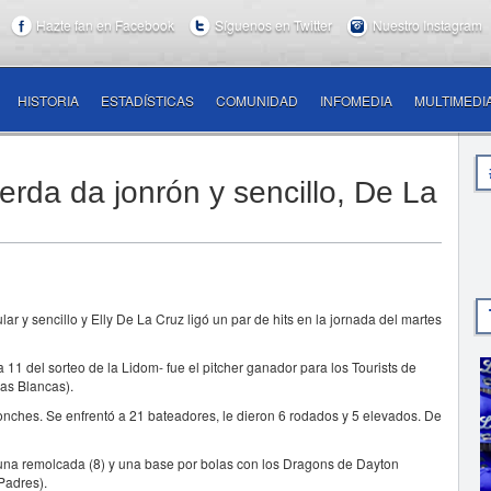
Hazte fan en Facebook
Síguenos en Twitter
Nuestro Instagram
HISTORIA
ESTADÍSTICAS
COMUNIDAD
INFOMEDIA
MULTIMEDI
Cerda da jonrón y sencillo, De La
ar y sencillo y Elly De La Cruz ligó un par de hits en la jornada del martes
11 del sorteo de la Lidom- fue el pitcher ganador para los Tourists de
as Blancas).
 ponches. Se enfrentó a 21 bateadores, le dieron 6 rodados y 5 elevados. De
 una remolcada (8) y una base por bolas con los Dragons de Dayton
Padres).