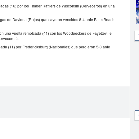
lsadas (16) por los Timber Rattlers de Wisconsin (Cerveceros) en una
rtugas de Daytona (Rojos) que cayeron vencidos 8-4 ante Palm Beach
con una vuelta remolcada (41) con los Woodpeckers de Fayetteville
erveceros).
bada (11) por Fredericksburg (Nacionales) que perdieron 5-3 ante