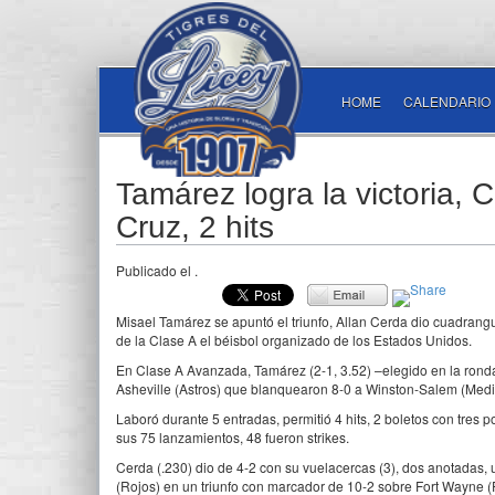
HOME
CALENDARIO
Tamárez logra la victoria, 
Cruz, 2 hits
Publicado el
.
Misael Tamárez se apuntó el triunfo, Allan Cerda dio cuadrangul
de la Clase A el béisbol organizado de los Estados Unidos.
En Clase A Avanzada, Tamárez (2-1, 3.52) –elegido en la ronda 
Asheville (Astros) que blanquearon 8-0 a Winston-Salem (Medi
Laboró durante 5 entradas, permitió 4 hits, 2 boletos con tres
sus 75 lanzamientos, 48 fueron strikes.
Cerda (.230) dio de 4-2 con su vuelacercas (3), dos anotadas,
(Rojos) en un triunfo con marcador de 10-2 sobre Fort Wayne (