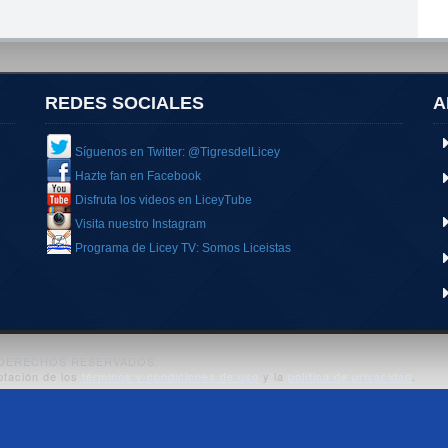
REDES SOCIALES
A
Síguenos en Twitter: @TigresdelLicey
Hazte fan en Facebook
Disfruta los videos en LiceyTube
Visita nuestro Instagram
Programa de Licey TV: Somos Liceistas
S DERECHOS RESERVADOS.
ptación de los
términos y condiciones de uso
y la
política de privacidad
.