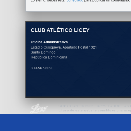
CLUB ATLÉTICO LICEY
Oficina Administrativa
Estadio Quisqueya, Apartado Postal 1321
Santo Domingo
República Dominicana
809-567-3090
COPYRIGHT © 2026 LICEY. TODOS LO
El uso de este website constituye una ace