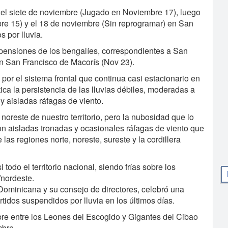
, el siete de noviembre (Jugado en Noviembre 17), luego
e 15) y el 18 de noviembre (Sin reprogramar) en San
 por lluvia.
pensiones de los bengalíes, correspondientes a San
en San Francisco de Macorís (Nov 23).
or el sistema frontal que continua casi estacionario en
tica la persistencia de las lluvias débiles, moderadas a
 aisladas ráfagas de viento.
 noreste de nuestro territorio, pero la nubosidad que lo
 aisladas tronadas y ocasionales ráfagas de viento que
as regiones norte, noreste, sureste y la cordillera
odo el territorio nacional, siendo frías sobre los
/nordeste.
Dominicana y su consejo de directores, celebró una
idos suspendidos por lluvia en los últimos días.
bre entre los Leones del Escogido y Gigantes del Cibao
mbre.