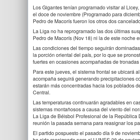
Los Gigantes tenían programado visitar al Licey
el doce de noviembre (Programado para diciembr
Pedro de Macorís fueron los otros dos cancelados
La Liga no ha reprogramado las dos últimas sus
Pedro de Macorís (Nov 18) ni la de este noche 
Las condiciones del tiempo seguirán dominadas p
la porción oriental del país, por lo que se pronos
fuertes en ocasiones acompañadas de tronadas y
Para este jueves, el sistema frontal se ubicará al
acompaña seguirá generando precipitaciones con
estarán más concentradas hacia los poblados de l
Central.
Las temperaturas continuarán agradables en casi t
sistemas montañosos a causa del viento del nor
La Liga de Béisbol Profesional de la República 
reunión la pasada semana para reasignar los part
El partido pospuesto el pasado día 9 de noviem
ha sido reasignado para el LUNES 28 de novie