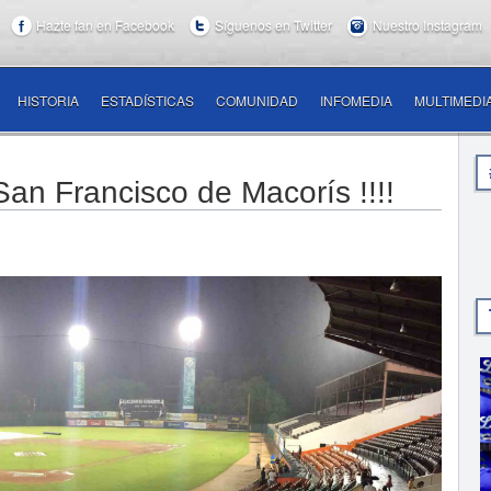
Hazte fan en Facebook
Síguenos en Twitter
Nuestro Instagram
HISTORIA
ESTADÍSTICAS
COMUNIDAD
INFOMEDIA
MULTIMEDI
San Francisco de Macorís !!!!