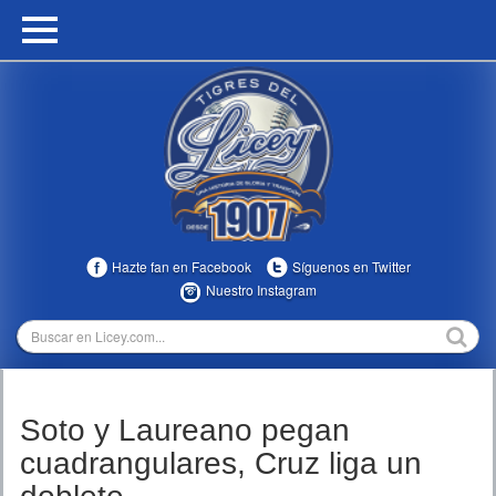
HOME
CALENDARIO
HISTORIA
ESTADÍSTICAS
COMUNIDAD
Hazte fan en Facebook
Síguenos en Twitter
INFOMEDIA
Nuestro Instagram
MULTIMEDIA
DIRECTIVOS 2023-2025
Soto y Laureano pegan
TEMPORADAS
cuadrangulares, Cruz liga un