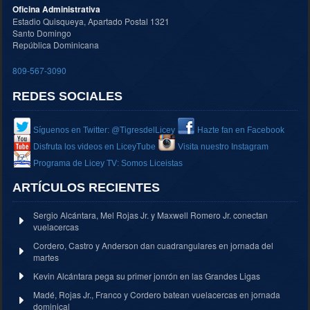
Oficina Administrativa
Estadio Quisqueya, Apartado Postal 1321
Santo Domingo
República Dominicana
809-567-3090
REDES SOCIALES
Síguenos en Twitter: @TigresdelLicey
Hazte fan en Facebook
Disfruta los videos en LiceyTube
Visita nuestro Instagram
Programa de Licey TV: Somos Liceistas
ARTÍCULOS RECIENTES
Sergio Alcántara, Mel Rojas Jr. y Maxwell Romero Jr. conectan
vuelacercas
Cordero, Castro y Anderson dan cuadrangulares en jornada del
martes
Kevin Alcántara pega su primer jonrón en las Grandes Ligas
Madé, Rojas Jr., Franco y Cordero batean vuelacercas en jornada
dominical