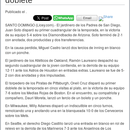
doblete
Publicado el
.
SANTO DOMINGO (Licey.com).- El jardinero de los Padres de San Diego,
Juan Soto disparó su primer cuadrangular de la temporada, en la victoria
de su equipo 5-4 sobre los Diamondbacks de Arizona. Soto terminó de 2-1
con anotada, dos producidas y dos transferencias.
En la causa perdida, Miguel Castro lanzó dos tercios de inning en blanco
con un ponche.
El jardinero de los Atléticos de Oakland, Ramón Laureano despachó su
segundo cuadrangular de la joven contienda, en la derrota de su equipo
12-11 ante los Astros de Houston en entradas extras. Laureano se fue de 5-
2 con dos anotadas y dos impulsadas.
El torpedero de los Piratas de Pittsburgh, Oneil Cruz disparó su primer
doblete de la temporada en cinco visitas al plato, en la victoria de su equipo
7-6 sobre los Medias Rojas de Boston. En el encuentro, su compatriota y
compañero, Dauri Moreta, lanzó un tercio de un boleto y un ponche.
En Milwaukee, Willy Adames disparó un indiscutible en cinco turnos,
remolcando una y anotando una en la blanqueada 10-0 de los Cerveceros
sobre los Mets.
En Seattle, el derecho Diego Castillo lanzó una entrada en blanco en rol de
relevo en la derrota de los Marineros 7-3 ante los Angelinos de Los