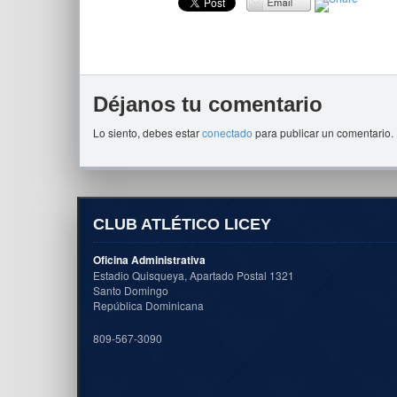
Déjanos tu comentario
Lo siento, debes estar
conectado
para publicar un comentario.
CLUB ATLÉTICO LICEY
Oficina Administrativa
Estadio Quisqueya, Apartado Postal 1321
Santo Domingo
República Dominicana
809-567-3090