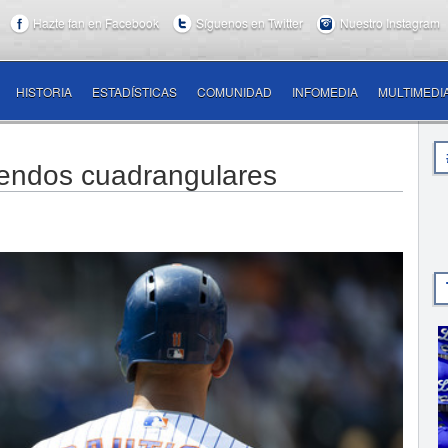
Hazte fan en Facebook
Síguenos en Twitter
Nuestro Instagram
HISTORIA
ESTADÍSTICAS
COMUNIDAD
INFOMEDIA
MULTIMEDI
sendos cuadrangulares