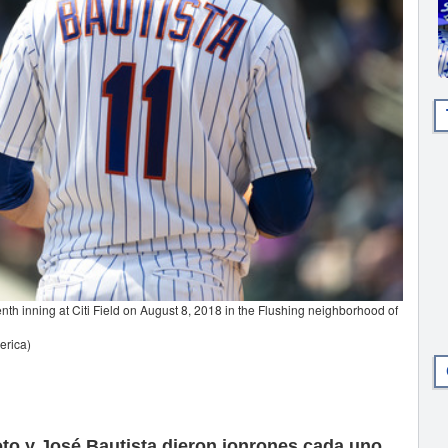
enth inning at Citi Field on August 8, 2018 in the Flushing neighborhood of
erica)
 y José Bautista dieron jonrones cada uno,