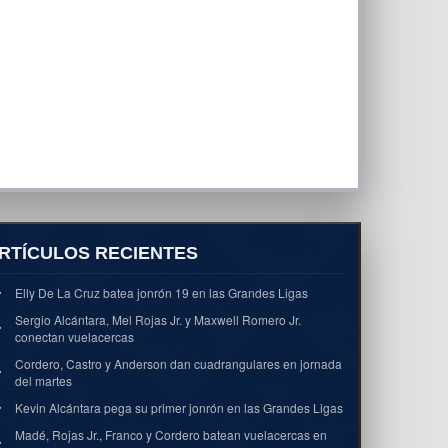
RTÍCULOS RECIENTES
Elly De La Cruz batea jonrón 19 en las Grandes Ligas
Sergio Alcántara, Mel Rojas Jr. y Maxwell Romero Jr.
conectan vuelacercas
Cordero, Castro y Anderson dan cuadrangulares en jornada
del martes
Kevin Alcántara pega su primer jonrón en las Grandes Ligas
Madé, Rojas Jr., Franco y Cordero batean vuelacercas en