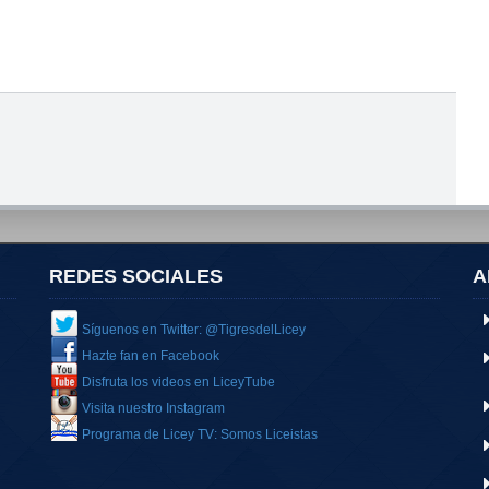
REDES SOCIALES
A
Síguenos en Twitter: @TigresdelLicey
Hazte fan en Facebook
Disfruta los videos en LiceyTube
Visita nuestro Instagram
Programa de Licey TV: Somos Liceistas