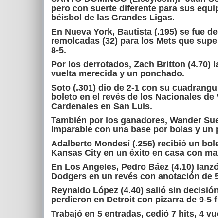
pero con suerte diferente para sus equi
béisbol de las Grandes Ligas.
En Nueva York, Bautista (.195) se fue d
remolcadas (32) para los Mets que supe
8-5.
Por los derrotados, Zach Britton (4.70) 
vuelta merecida y un ponchado.
Soto (.301) dio de 2-1 con su cuadrangu
boleto en el revés de los Nacionales de
Cardenales en San Luis.
También por los ganadores, Wander Suer
imparable con una base por bolas y un
Adalberto Mondesí (.256) recibió un bol
Kansas City en un éxito en casa con ma
En Los Angeles, Pedro Báez (4.10) lanz
Dodgers en un revés con anotación de 5
Reynaldo López (4.40) salió sin decisi
perdieron en Detroit con pizarra de 9-5 f
Trabajó en 5 entradas, cedió 7 hits, 4 