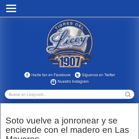
HOME
CALENDARIO
HISTORIA
ESTADÍSTICAS
COMUNIDAD
Hazte fan en Facebook
Síguenos en Twitter
INFOMEDIA
Nuestro Instagram
MULTIMEDIA
DIRECTIVOS 2023-2025
Soto vuelve a jonronear y se
TEMPORADAS
enciende con el madero en Las