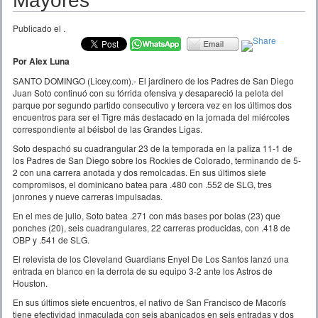
Mayores
Publicado el
.
Por Alex Luna
SANTO DOMINGO (Licey.com).-
El jardinero de los Padres de San Diego
Juan Soto continuó con su tórrida ofensiva y desapareció la pelota del
parque por segundo partido consecutivo y tercera vez en los últimos dos
encuentros para ser el Tigre más destacado en la jornada del miércoles
correspondiente al béisbol de las Grandes Ligas.
Soto despachó su cuadrangular 23 de la temporada en la paliza 11-1 de
los Padres de San Diego sobre los Rockies de Colorado, terminando de 5-
2 con una carrera anotada y dos remolcadas. En sus últimos siete
compromisos, el dominicano batea para .480 con .552 de SLG, tres
jonrones y nueve carreras impulsadas.
En el mes de julio, Soto batea .271 con más bases por bolas (23) que
ponches (20), seis cuadrangulares, 22 carreras producidas, con .418 de
OBP y .541 de SLG.
El relevista de los Cleveland Guardians Enyel De Los Santos lanzó una
entrada en blanco en la derrota de su equipo 3-2 ante los Astros de
Houston.
En sus últimos siete encuentros, el nativo de San Francisco de Macorís
tiene efectividad inmaculada con seis abanicados en seis entradas y dos