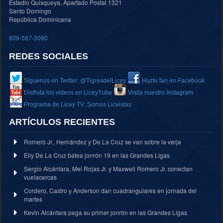
Estadio Quisqueya, Apartado Postal 1321
Santo Domingo
República Dominicana
809-567-3090
REDES SOCIALES
Síguenos en Twitter: @TigresdelLicey
Hazte fan en Facebook
Disfruta los videos en LiceyTube
Visita nuestro Instagram
Programa de Licey TV: Somos Liceistas
ARTÍCULOS RECIENTES
Romero Jr., Hernández y De La Cruz se van sobre la verja
Elly De La Cruz batea jonrón 19 en las Grandes Ligas
Sergio Alcántara, Mel Rojas Jr. y Maxwell Romero Jr. conectan
vuelacercas
Cordero, Castro y Anderson dan cuadrangulares en jornada del
martes
Kevin Alcántara pega su primer jonrón en las Grandes Ligas