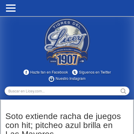
HOME
CALENDARIO
HISTORIA
ESTADÍSTICAS
COMUNIDAD
Hazte fan en Facebook
Síguenos en Twitter
INFOMEDIA
Nuestro Instagram
MULTIMEDIA
DIRECTIVOS 2023-2025
Soto extiende racha de juegos
TEMPORADAS
con hit; pitcheo azul brilla en