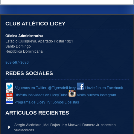
CLUB ATLÉTICO LICEY
Oficina Administrativa
Estadio Quisqueya, Apartado Postal 1321
Santo Domingo
República Dominicana
809-567-3090
REDES SOCIALES
Síguenos en Twitter: @TigresdelLicey
Hazte fan en Facebook
Disfruta los videos en LiceyTube
Visita nuestro Instagram
Programa de Licey TV: Somos Liceistas
ARTÍCULOS RECIENTES
Sergio Alcántara, Mel Rojas Jr. y Maxwell Romero Jr. conectan
vuelacercas