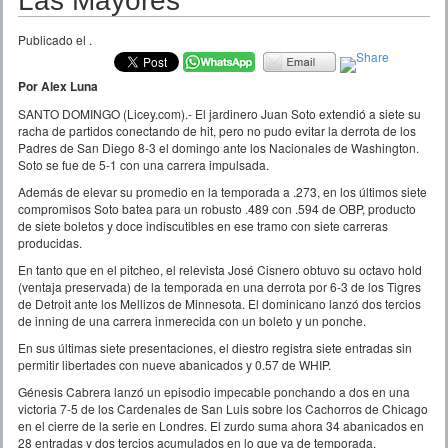
Las Mayores
Publicado el
.
Por Alex Luna
SANTO DOMINGO (Licey.com).- El jardinero Juan Soto extendió a siete su
racha de partidos conectando de hit, pero no pudo evitar la derrota de los
Padres de San Diego 8-3 el domingo ante los Nacionales de Washington.
Soto se fue de 5-1 con una carrera impulsada.
Además de elevar su promedio en la temporada a .273, en los últimos siete
compromisos Soto batea para un robusto .489 con .594 de OBP, producto
de siete boletos y doce indiscutibles en ese tramo con siete carreras
producidas.
En tanto que en el pitcheo, el relevista José Cisnero obtuvo su octavo hold
(ventaja preservada) de la temporada en una derrota por 6-3 de los Tigres
de Detroit ante los Mellizos de Minnesota. El dominicano lanzó dos tercios
de inning de una carrera inmerecida con un boleto y un ponche.
En sus últimas siete presentaciones, el diestro registra siete entradas sin
permitir libertades con nueve abanicados y 0.57 de WHIP.
Génesis Cabrera lanzó un episodio impecable ponchando a dos en una
victoria 7-5 de los Cardenales de San Luis sobre los Cachorros de Chicago
en el cierre de la serie en Londres. El zurdo suma ahora 34 abanicados en
28 entradas y dos tercios acumulados en lo que va de temporada.