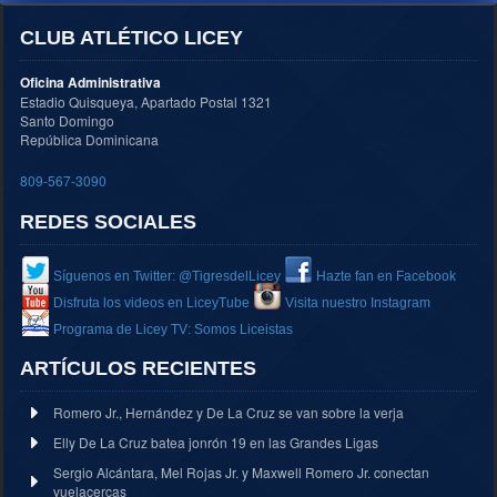
CLUB ATLÉTICO LICEY
Oficina Administrativa
Estadio Quisqueya, Apartado Postal 1321
Santo Domingo
República Dominicana
809-567-3090
REDES SOCIALES
Síguenos en Twitter: @TigresdelLicey
Hazte fan en Facebook
Disfruta los videos en LiceyTube
Visita nuestro Instagram
Programa de Licey TV: Somos Liceistas
ARTÍCULOS RECIENTES
Romero Jr., Hernández y De La Cruz se van sobre la verja
Elly De La Cruz batea jonrón 19 en las Grandes Ligas
Sergio Alcántara, Mel Rojas Jr. y Maxwell Romero Jr. conectan
vuelacercas