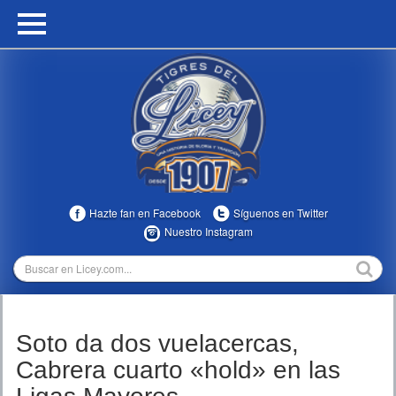
HOME
CALENDARIO
HISTORIA
ESTADÍSTICAS
COMUNIDAD
Hazte fan en Facebook
Síguenos en Twitter
INFOMEDIA
Nuestro Instagram
MULTIMEDIA
DIRECTIVOS 2023-2025
Soto da dos vuelacercas,
TEMPORADAS
Cabrera cuarto «hold» en las