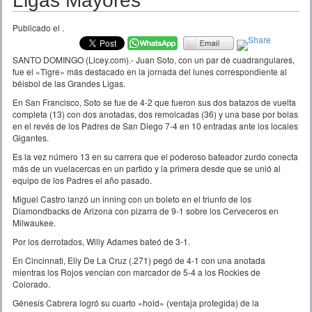
Ligas Mayores
Publicado el
.
SANTO DOMINGO (Licey.com).- Juan Soto, con un par de cuadrangulares,
fue el «Tigre» más destacado en la jornada del lunes correspondiente al
béisbol de las Grandes Ligas.
En San Francisco, Soto se fue de 4-2 que fueron sus dos batazos de vuelta
completa (13) con dos anotadas, dos remolcadas (36) y una base por bolas
en el revés de los Padres de San Diego 7-4 en 10 entradas ante los locales
Gigantes.
Es la vez número 13 en su carrera que el poderoso bateador zurdo conecta
más de un vuelacercas en un partido y la primera desde que se unió al
equipo de los Padres el año pasado.
Miguel Castro lanzó un inning con un boleto en el triunfo de los
Diamondbacks de Arizona con pizarra de 9-1 sobre los Cerveceros en
Milwaukee.
Por los derrotados, Willy Adames bateó de 3-1.
En Cincinnati, Elly De La Cruz (.271) pegó de 4-1 con una anotada
mientras los Rojos vencían con marcador de 5-4 a los Rockies de
Colorado.
Génesis Cabrera logró su cuarto «hold» (ventaja protegida) de la