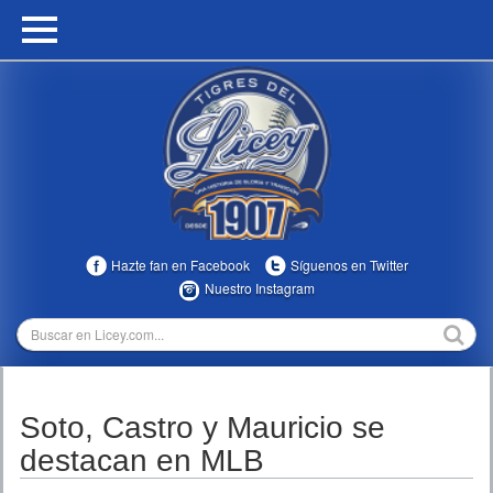
HOME
CALENDARIO
HISTORIA
ESTADÍSTICAS
COMUNIDAD
Hazte fan en Facebook
Síguenos en Twitter
INFOMEDIA
Nuestro Instagram
MULTIMEDIA
DIRECTIVOS 2023-2025
Soto, Castro y Mauricio se
TEMPORADAS
destacan en MLB