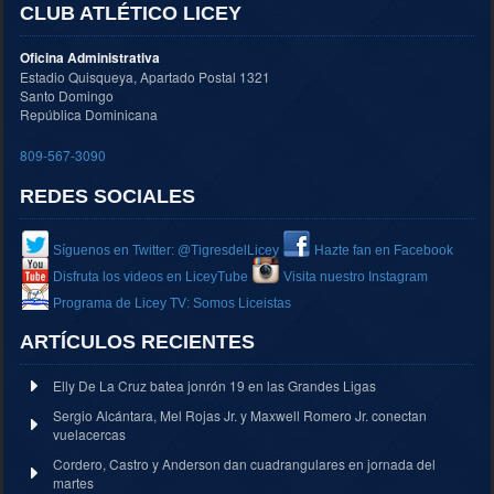
CLUB ATLÉTICO LICEY
Oficina Administrativa
Estadio Quisqueya, Apartado Postal 1321
Santo Domingo
República Dominicana
809-567-3090
REDES SOCIALES
Síguenos en Twitter: @TigresdelLicey
Hazte fan en Facebook
Disfruta los videos en LiceyTube
Visita nuestro Instagram
Programa de Licey TV: Somos Liceistas
ARTÍCULOS RECIENTES
Elly De La Cruz batea jonrón 19 en las Grandes Ligas
Sergio Alcántara, Mel Rojas Jr. y Maxwell Romero Jr. conectan
vuelacercas
Cordero, Castro y Anderson dan cuadrangulares en jornada del
martes