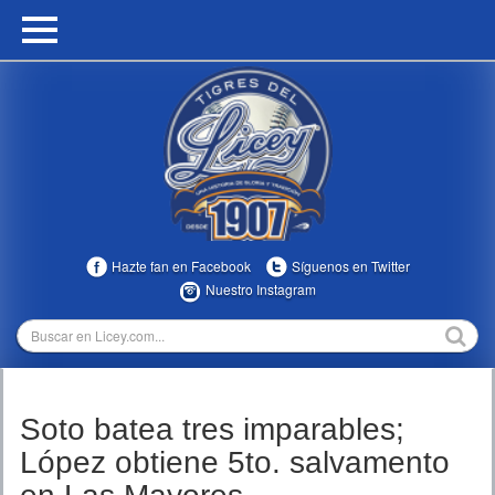
HOME
CALENDARIO
HISTORIA
ESTADÍSTICAS
COMUNIDAD
Hazte fan en Facebook
Síguenos en Twitter
INFOMEDIA
Nuestro Instagram
MULTIMEDIA
DIRECTIVOS 2023-2025
Soto batea tres imparables;
TEMPORADAS
López obtiene 5to. salvamento