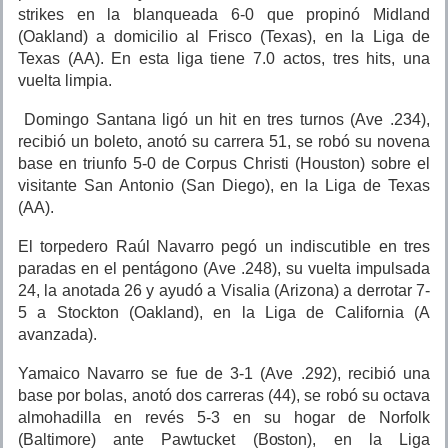
strikes en la blanqueada 6-0 que propinó Midland
(Oakland) a domicilio al Frisco (Texas), en la Liga de
Texas (AA). En esta liga tiene 7.0 actos, tres hits, una
vuelta limpia.
Domingo Santana ligó un hit en tres turnos (Ave .234),
recibió un boleto, anotó su carrera 51, se robó su novena
base en triunfo 5-0 de Corpus Christi (Houston) sobre el
visitante San Antonio (San Diego), en la Liga de Texas
(AA).
El torpedero Raúl Navarro pegó un indiscutible en tres
paradas en el pentágono (Ave .248), su vuelta impulsada
24, la anotada 26 y ayudó a Visalia (Arizona) a derrotar 7-
5 a Stockton (Oakland), en la Liga de California (A
avanzada).
Yamaico Navarro se fue de 3-1 (Ave .292), recibió una
base por bolas, anotó dos carreras (44), se robó su octava
almohadilla en revés 5-3 en su hogar de Norfolk
(Baltimore) ante Pawtucket (Boston), en la Liga