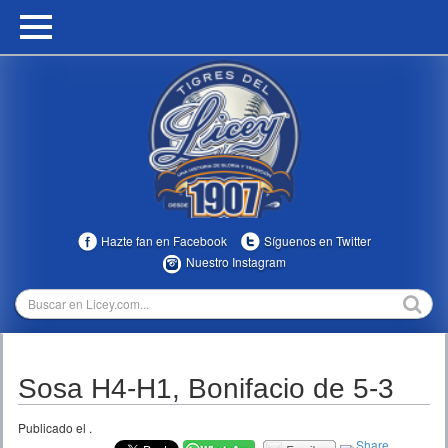
HOME
CALENDARIO
HISTORIA
ESTADÍSTICAS
COMUNIDAD
Hazte fan en Facebook
Síguenos en Twitter
INFOMEDIA
Nuestro Instagram
MULTIMEDIA
DIRECTIVOS 2023-2025
Sosa H4-H1, Bonifacio de 5-3
TEMPORADAS
Publicado el
.