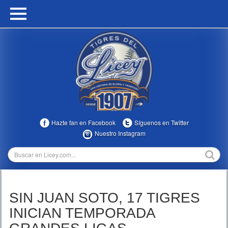
HOME
CALENDARIO
HISTORIA
ESTADÍSTICAS
COMUNIDAD
Hazte fan en Facebook
Síguenos en Twitter
INFOMEDIA
Nuestro Instagram
MULTIMEDIA
DIRECTIVOS 2023-2025
SIN JUAN SOTO, 17 TIGRES
TEMPORADAS
INICIAN TEMPORADA