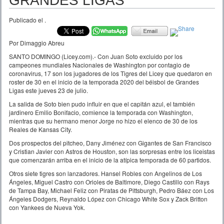
GRANDES LIGAS
Publicado el
.
Por Dimaggio Abreu
SANTO DOMINGO (Licey.com).- Con Juan Soto excluido por los
campeones mundiales Nacionales de Washington por contagio de
coronavirus, 17 son los jugadores de los Tigres del Licey que quedaron en
roster de 30 en el inicio de la temporada 2020 del béisbol de Grandes
Ligas este jueves 23 de julio.
La salida de Soto bien pudo influir en que el capitán azul, el también
jardinero Emilio Bonifacio, comience la temporada con Washington,
mientras que su hermano menor Jorge no hizo el elenco de 30 de los
Reales de Kansas City.
Dos prospectos del pitcheo, Dany Jiménez con Gigantes de San Francisco
y Cristian Javier con Astros de Houston, son las sorpresas entre los liceistas
que comenzarán arriba en el inicio de la atípica temporada de 60 partidos.
Otros siete tigres son lanzadores. Hansel Robles con Angelinos de Los
Ángeles, Miguel Castro con Orioles de Baltimore, Diego Castillo con Rays
de Tampa Bay, Michael Feliz con Piratas de Pittsburgh, Pedro Báez con Los
Ángeles Dodgers, Reynaldo López con Chicago White Sox y Zack Britton
con Yankees de Nueva Yok.