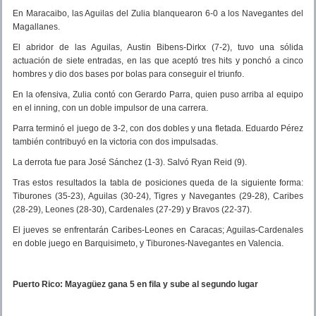
En Maracaibo, las Aguilas del Zulia blanquearon 6-0 a los Navegantes del
Magallanes.
El abridor de las Aguilas, Austin Bibens-Dirkx (7-2), tuvo una sólida
actuación de siete entradas, en las que aceptó tres hits y ponchó a cinco
hombres y dio dos bases por bolas para conseguir el triunfo.
En la ofensiva, Zulia contó con Gerardo Parra, quien puso arriba al equipo
en el inning, con un doble impulsor de una carrera.
Parra terminó el juego de 3-2, con dos dobles y una fletada. Eduardo Pérez
también contribuyó en la victoria con dos impulsadas.
La derrota fue para José Sánchez (1-3). Salvó Ryan Reid (9).
Tras estos resultados la tabla de posiciones queda de la siguiente forma:
Tiburones (35-23), Aguilas (30-24), Tigres y Navegantes (29-28), Caribes
(28-29), Leones (28-30), Cardenales (27-29) y Bravos (22-37).
El jueves se enfrentarán Caribes-Leones en Caracas; Aguilas-Cardenales
en doble juego en Barquisimeto, y Tiburones-Navegantes en Valencia.
Puerto Rico: Mayagüez gana 5 en fila y sube al segundo lugar