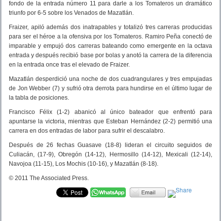
fondo de la entrada número 11 para darle a los Tomateros un dramático
triunfo por 6-5 sobre los Venados de Mazatlán.
Fraizer, apiló además dos inatrapables y totalizó tres carreras producidas
para ser el héroe a la ofensiva por los Tomateros. Ramiro Peña conectó de
imparable y empujó dos carreras bateando como emergente en la octava
entrada y después recibió base por bolas y anotó la carrera de la diferencia
en la entrada once tras el elevado de Fraizer.
Mazatlán desperdició una noche de dos cuadrangulares y tres empujadas
de Jon Webber (7) y sufrió otra derrota para hundirse en el último lugar de
la tabla de posiciones.
Francisco Félix (1-2) abanicó al único bateador que enfrentó para
apuntarse la victoria, mientras que Esteban Hernández (2-2) permitió una
carrera en dos entradas de labor para sufrir el descalabro.
Después de 26 fechas Guasave (18-8) lideran el circuito seguidos de
Culiacán, (17-9), Obregón (14-12), Hermosillo (14-12), Mexicali (12-14),
Navojoa (11-15), Los Mochis (10-16), y Mazatlán (8-18).
© 2011 The Associated Press.