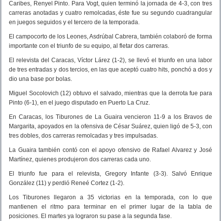
Caribes, Renyel Pinto. Para Vogt, quien terminó la jornada de 4-3, con tres
carreras anotadas y cuatro remolcadas, éste fue su segundo cuadrangular
en juegos seguidos y el tercero de la temporada.
El campocorto de los Leones, Asdrúbal Cabrera, también colaboró de forma
importante con el triunfo de su equipo, al fletar dos carreras.
El relevista del Caracas, Víctor Lárez (1-2), se llevó el triunfo en una labor
de tres entradas y dos tercios, en las que aceptó cuatro hits, ponchó a dos y
dio una base por bolas.
Miguel Socolovich (12) obtuvo el salvado, mientras que la derrota fue para
Pinto (6-1), en el juego disputado en Puerto La Cruz.
En Caracas, los Tiburones de La Guaira vencieron 11-9 a los Bravos de
Margarita, apoyados en la ofensiva de César Suárez, quien ligó de 5-3, con
tres dobles, dos carreras remolcadas y tres impulsadas.
La Guaira también contó con el apoyo ofensivo de Rafael Alvarez y José
Martínez, quienes produjeron dos carreras cada uno.
El triunfo fue para el relevista, Gregory Infante (3-3). Salvó Enrique
González (11) y perdió Reneé Cortez (1-2).
Los Tiburones llegaron a 35 victorias en la temporada, con lo que
mantienen el ritmo para terminar en el primer lugar de la tabla de
posiciones. El martes ya lograron su pase a la segunda fase.