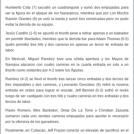
Humberto Cota (7) sacudió un cuadrangular y sumó dos empujadas para
ser la figura en el ataque de los Naranjeros, mientras que por Los Mochis
Ramón Orantes (8) se voló la barda y sumó tres remolcadas pero no pudo
evitar la derrota de su equipo.
Jesús Castillo (1-0) se apuntó el triunfo pese a retirar apenas a un bateador
sin permitir libertades, mientras que la derrota fue para Adam Thomas (0-5)
quién permitió tres hits y dos carreras en apenas un tercio de entrada de
labor.
En Mexicali, Miguel Ramírez tuvo una sólida apertura y los Mayos de
Navojoa atacaron con cuatro carreras en la cuarta entrada en ruta a un
triunfo como visitantes por 4-2 sobre los Águilas.
Ramírez (4-3) se llevó el triunfo tras lanzar cinco entradas y dos tercios de
tres imparables y dos carreras, y Leonardo González (6) retiró la novena
entrada en orden para lograr el rescate. Jeff Bennet (0-3) sufrió el revés
luego de ser castigado con tres hits y cuatro carreras en tres entradas y dos
tercios de labor.
Flavio Romero, Wes Bankston, Omar De La Torre y Christian Zazueta
sumaron cada uno sendas carreras empujadas para aportar lo necesario
por la ofensiva de los ganadores.
Finalmente, en Culiacán, Jeff Fraizer conectó un elevado de sacrificio en el