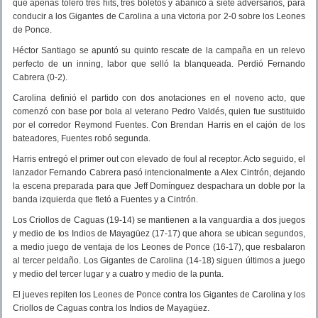
que apenas toleró tres hits, tres boletos y abanicó a siete adversarios, para
conducir a los Gigantes de Carolina a una victoria por 2-0 sobre los Leones
de Ponce.
Héctor Santiago se apuntó su quinto rescate de la campaña en un relevo
perfecto de un inning, labor que selló la blanqueada. Perdió Fernando
Cabrera (0-2).
Carolina definió el partido con dos anotaciones en el noveno acto, que
comenzó con base por bola al veterano Pedro Valdés, quien fue sustituido
por el corredor Reymond Fuentes. Con Brendan Harris en el cajón de los
bateadores, Fuentes robó segunda.
Harris entregó el primer out con elevado de foul al receptor. Acto seguido, el
lanzador Fernando Cabrera pasó intencionalmente a Alex Cintrón, dejando
la escena preparada para que Jeff Domínguez despachara un doble por la
banda izquierda que fletó a Fuentes y a Cintrón.
Los Criollos de Caguas (19-14) se mantienen a la vanguardia a dos juegos
y medio de los Indios de Mayagüez (17-17) que ahora se ubican segundos,
a medio juego de ventaja de los Leones de Ponce (16-17), que resbalaron
al tercer peldaño. Los Gigantes de Carolina (14-18) siguen últimos a juego
y medio del tercer lugar y a cuatro y medio de la punta.
El jueves repiten los Leones de Ponce contra los Gigantes de Carolina y los
Criollos de Caguas contra los Indios de Mayagüez.