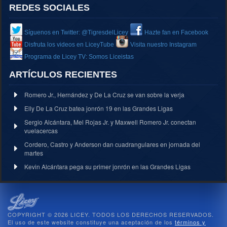
REDES SOCIALES
Síguenos en Twitter: @TigresdelLicey
Hazte fan en Facebook
Disfruta los videos en LiceyTube
Visita nuestro Instagram
Programa de Licey TV: Somos Liceistas
ARTÍCULOS RECIENTES
Romero Jr., Hernández y De La Cruz se van sobre la verja
Elly De La Cruz batea jonrón 19 en las Grandes Ligas
Sergio Alcántara, Mel Rojas Jr. y Maxwell Romero Jr. conectan
vuelacercas
Cordero, Castro y Anderson dan cuadrangulares en jornada del
martes
Kevin Alcántara pega su primer jonrón en las Grandes Ligas
COPYRIGHT © 2026 LICEY. TODOS LOS DERECHOS RESERVADOS.
El uso de este website constituye una aceptación de los
términos y