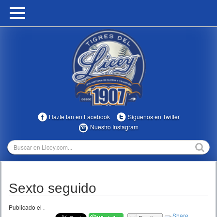
HOME
CALENDARIO
HISTORIA
ESTADÍSTICAS
COMUNIDAD
Hazte fan en Facebook
Síguenos en Twitter
INFOMEDIA
Nuestro Instagram
MULTIMEDIA
DIRECTIVOS 2023-2025
Sexto seguido
TEMPORADAS
Publicado el
.