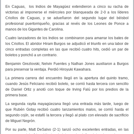
En Caguas,
los Indios de Mayagüez extendieron a cinco su racha de
victorias al imponerse el miércoles por blanqueada de 2-0 a los líderes
Criollos de Caguas, y se adueñaron del segundo lugar del béisbol
profesional puertorriqueño, gracias al revés de los Leones de Ponce a
manos de los Gigantes de Carolina.
Cuatro lanzadores de los Indios se combinaron para amarrar los bates de
los Criollos. El abridor Hiram Burgos se adjudicó el triunfo en una labor de
cinco entradas completas en las que recibió cuatro hits, cedió un par de
boletos y ponchó a un contrario.
Benjamin Grezlovski, Nelvin Fuentes y Nathan Jones auxiliaron a Burgos
para preservar la ventaja. Perdió Hiroyuki Kawahara.
La primera carrera del encuentro llegó en la apertura del quinto tramo,
cuando Jesús Feliciano recibió boleto, se corrió hasta tercera con sencillo
de Daniel Ortiz y anotó con toque de Irving Falú por los predios de la
primera base.
La segunda rayita mayagüezana llegó una entrada más tarde, luego de
que Rubén Gotay recibió cuatro lanzamientos malos, se corrió hasta el
segundo cojín, se estafó la tercera y llegó al plato con elevado de sacrificio
de Miguel Negrón.
Por su parte, Matt DeSalvo (2-1) lanzó ocho excelentes entradas, en las