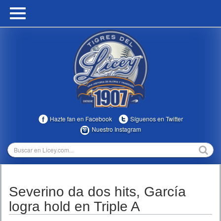
HOME
CALENDARIO
HISTORIA
ESTADÍSTICAS
COMUNIDAD
Hazte fan en Facebook
Síguenos en Twitter
INFOMEDIA
Nuestro Instagram
MULTIMEDIA
DIRECTIVOS 2023-2025
Severino da dos hits, García
TEMPORADAS
logra hold en Triple A