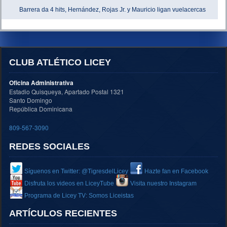
Barrera da 4 hits, Hernández, Rojas Jr. y Mauricio ligan vuelacercas
CLUB ATLÉTICO LICEY
Oficina Administrativa
Estadio Quisqueya, Apartado Postal 1321
Santo Domingo
República Dominicana
809-567-3090
REDES SOCIALES
Síguenos en Twitter: @TigresdelLicey
Hazte fan en Facebook
Disfruta los videos en LiceyTube
Visita nuestro Instagram
Programa de Licey TV: Somos Liceistas
ARTÍCULOS RECIENTES