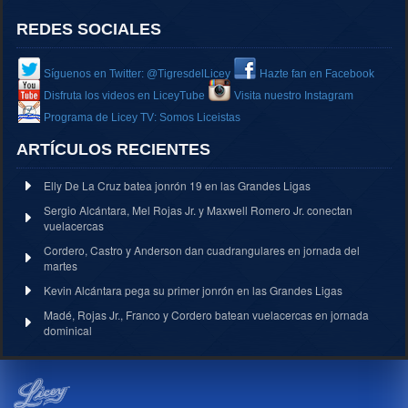
REDES SOCIALES
Síguenos en Twitter: @TigresdelLicey
Hazte fan en Facebook
Disfruta los videos en LiceyTube
Visita nuestro Instagram
Programa de Licey TV: Somos Liceistas
ARTÍCULOS RECIENTES
Elly De La Cruz batea jonrón 19 en las Grandes Ligas
Sergio Alcántara, Mel Rojas Jr. y Maxwell Romero Jr. conectan
vuelacercas
Cordero, Castro y Anderson dan cuadrangulares en jornada del
martes
Kevin Alcántara pega su primer jonrón en las Grandes Ligas
Madé, Rojas Jr., Franco y Cordero batean vuelacercas en jornada
dominical