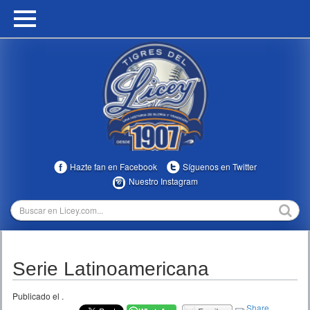
HOME
CALENDARIO
HISTORIA
ESTADÍSTICAS
COMUNIDAD
Hazte fan en Facebook
Síguenos en Twitter
INFOMEDIA
Nuestro Instagram
MULTIMEDIA
DIRECTIVOS 2023-2025
Serie Latinoamericana
TEMPORADAS
Publicado el
.