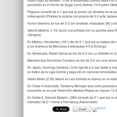
Suero logró su salvado 13 de la temporada cuando laboró en un
ponchado en el triunfo de Sugar Land (Astros) 10-8 sobre Okl
Peguero conectó de 4-1 que fue su jonrón (4) decisivo en la pa
Indianapolis (Piratas) la victoria con pizarra de 3-2 ante Jackson
Yunior Severino se fue de 3-2 con anotada, empujada (36) y dos 
Adonis Medina (1.74) lanzó una entrada con un ponche para Ro
(Yanquis).
En México, Hernández (.321) dio de 5-1 que fue su batazo de 
a los Acereros de Monclova a blanquear 4-0 a Durango.
En Venezuela, Robel García se fue de 4-2 con un doblete en el
Mientras que Dennicher Carrasco se fue de 3-2 con una remolc
En Japón, Domingo Santana (.319) ligó de 4-2 con doble e impul
en bateo de la Liga Central y segundo en carreras remolcadas.
Albert Abreu (2.53) laboró en una entrada en blanco en el revé
En Clase A Avanzada, Yordanny Monegro tuvo ocho ponches en c
encuentro en el cual Greenville (Medias Rojas) se impuso 13-4 
En Doble A, Samuel Basallo (.289) conectó de 3-1 que fue un d
marcador de 2-1 frente a Harrisburg (Nacionales).