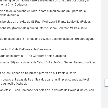
 inning de un hit, una carrera merecida con una base por bolas y un
ahoma City (Dodgers).
rte alta de la novena entrada, anotó e impulsó una (37) para dar a
ville (Marlins).
boletos en el éxito de St. Paul (Mellizos) 9-5 ante Louisville (Rojos).
chester (Nacionales) que triunfó 2-1 sobre Scranton Wilkes-Barre
cuatro esquinas (15), anotó una vez con dos remolcadas (50) para ayudar
 revés 11-3 de Delfines ante Centauros.
ada en la derrota 2-1 de Guerreros ante Caciques.
sada (36) en la victoria de Yakult 5-3 ante Orix. Se mantiene como líder
s de los Leones de Seibu con pizarra de 5-1 frente a DeNa.
uatro entradas de tres hits y dos carreras limpias cuando abrió el
a Asheville (Astros).
oblete (10) con una base por bolas en la derrota de Bowie (Orioles) con