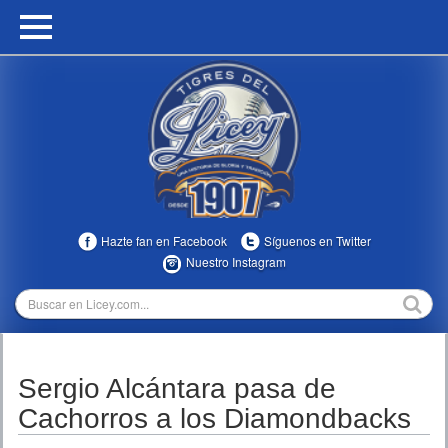
HOME
CALENDARIO
HISTORIA
ESTADÍSTICAS
COMUNIDAD
Hazte fan en Facebook
Síguenos en Twitter
INFOMEDIA
Nuestro Instagram
MULTIMEDIA
DIRECTIVOS 2023-2025
Sergio Alcántara pasa de
TEMPORADAS
Cachorros a los Diamondbacks