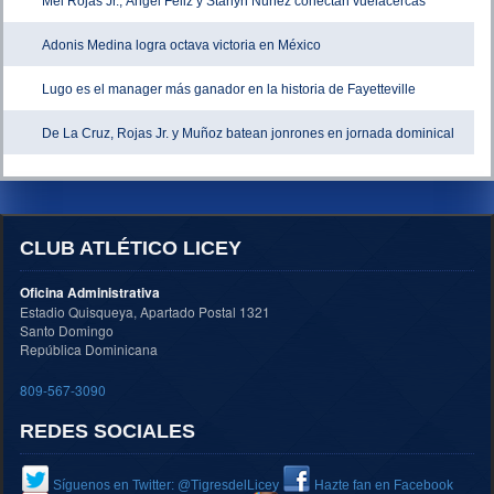
Mel Rojas Jr., Ángel Feliz y Starlyn Núñez conectan vuelacercas
Adonis Medina logra octava victoria en México
Lugo es el manager más ganador en la historia de Fayetteville
De La Cruz, Rojas Jr. y Muñoz batean jonrones en jornada dominical
CLUB ATLÉTICO LICEY
Oficina Administrativa
Estadio Quisqueya, Apartado Postal 1321
Santo Domingo
República Dominicana
809-567-3090
REDES SOCIALES
Síguenos en Twitter: @TigresdelLicey
Hazte fan en Facebook