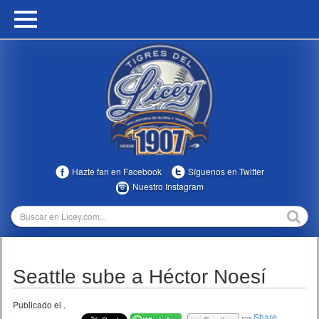
HOME
CALENDARIO
HISTORIA
ESTADÍSTICAS
COMUNIDAD
Hazte fan en Facebook
Síguenos en Twitter
INFOMEDIA
Nuestro Instagram
MULTIMEDIA
DIRECTIVOS 2023-2025
Seattle sube a Héctor Noesí
TEMPORADAS
Publicado el
.