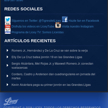
REDES SOCIALES
Síguenos en Twitter: @TigresdelLicey
Hazte fan en Facebook
Disfruta los videos en LiceyTube
Visita nuestro Instagram
Programa de Licey TV: Somos Liceistas
ARTÍCULOS RECIENTES
Romero Jr., Hernández y De La Cruz se van sobre la verja
Elly De La Cruz batea jonrón 19 en las Grandes Ligas
Sergio Alcántara, Mel Rojas Jr. y Maxwell Romero Jr. conectan
vuelacercas
Cordero, Castro y Anderson dan cuadrangulares en jornada del
martes
Kevin Alcántara pega su primer jonrón en las Grandes Ligas
COPYRIGHT © 2026 LICEY. TODOS LOS DERECHOS RESERVADOS.