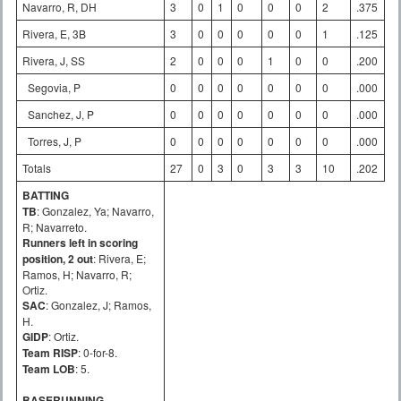
Navarro, R, DH
3
0
1
0
0
0
2
.375
Rivera, E, 3B
3
0
0
0
0
0
1
.125
Rivera, J, SS
2
0
0
0
1
0
0
.200
Segovia, P
0
0
0
0
0
0
0
.000
Sanchez, J, P
0
0
0
0
0
0
0
.000
Torres, J, P
0
0
0
0
0
0
0
.000
Totals
27
0
3
0
3
3
10
.202
BATTING
TB
: Gonzalez, Ya; Navarro,
R; Navarreto.
Runners left in scoring
position, 2 out
: Rivera, E;
Ramos, H; Navarro, R;
Ortiz.
SAC
: Gonzalez, J; Ramos,
H.
GIDP
: Ortiz.
Team RISP
: 0-for-8.
Team LOB
: 5.
BASERUNNING