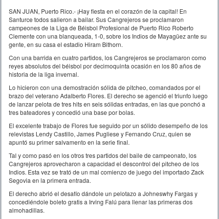
SAN JUAN, Puerto Rico.- ¡Hay fiesta en el corazón de la capital! En
Santurce todos salieron a bailar. Sus Cangrejeros se proclamaron
campeones de la Liga de Béisbol Profesional de Puerto Rico Roberto
Clemente con una blanqueada, 1-0, sobre los Indios de Mayagüez ante su
gente, en su casa el estadio Hiram Bithorn.
Con una barrida en cuatro partidos, los Cangrejeros se proclamaron como
reyes absolutos del béisbol por decimoquinta ocasión en los 80 años de
historia de la liga invernal.
Lo hicieron con una demostración sólida de pitcheo, comandados por el
brazo del veterano Adalberto Flores. El derecho se agenció el triunfo luego
de lanzar pelota de tres hits en seis sólidas entradas, en las que ponchó a
tres bateadores y concedió una base por bolas.
El excelente trabajo de Flores fue seguido por un sólido desempeño de los
relevistas Lendy Castillo, James Pugliese y Fernando Cruz, quien se
apuntó su primer salvamento en la serie final.
Tal y como pasó en los otros tres partidos del baile de campeonato, los
Cangrejeros aprovecharon a capacidad el descontrol del pitcheo de los
Indios. Esta vez se trató de un mal comienzo de juego del importado Zack
Segovia en la primera entrada.
El derecho abrió el desafío dándole un pelotazo a Johneswhy Fargas y
concediéndole boleto gratis a Irving Falú para llenar las primeras dos
almohadillas.