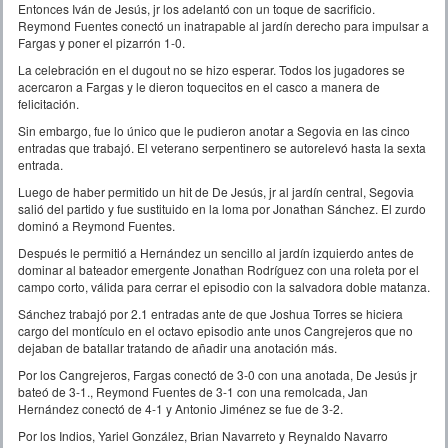
Entonces Iván de Jesús, jr los adelantó con un toque de sacrificio.
Reymond Fuentes conectó un inatrapable al jardín derecho para impulsar a
Fargas y poner el pizarrón 1-0.
La celebración en el dugout no se hizo esperar. Todos los jugadores se
acercaron a Fargas y le dieron toquecitos en el casco a manera de
felicitación.
Sin embargo, fue lo único que le pudieron anotar a Segovia en las cinco
entradas que trabajó. El veterano serpentinero se autorelevó hasta la sexta
entrada.
Luego de haber permitido un hit de De Jesús, jr al jardín central, Segovia
salió del partido y fue sustituido en la loma por Jonathan Sánchez. El zurdo
dominó a Reymond Fuentes.
Después le permitió a Hernández un sencillo al jardín izquierdo antes de
dominar al bateador emergente Jonathan Rodríguez con una roleta por el
campo corto, válida para cerrar el episodio con la salvadora doble matanza.
Sánchez trabajó por 2.1 entradas ante de que Joshua Torres se hiciera
cargo del montículo en el octavo episodio ante unos Cangrejeros que no
dejaban de batallar tratando de añadir una anotación más.
Por los Cangrejeros, Fargas conectó de 3-0 con una anotada, De Jesús jr
bateó de 3-1., Reymond Fuentes de 3-1 con una remolcada, Jan
Hernández conectó de 4-1 y Antonio Jiménez se fue de 3-2.
Por los Indios, Yariel González, Brian Navarreto y Reynaldo Navarro