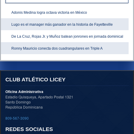
Adonis Medina logra octava victoria en México
Lugo es el manager más ganador en la historia de Fayetteville
De La Cruz, Rojas Jr. y Muñoz batean jonrones en jornada dominical
Ronny Mauricio conecta dos cuadrangulares en Triple A
CLUB ATLÉTICO LICEY
Oficina Administrativa
Estadio Quisqueya, Apartado Postal 1321
Santo Domingo
República Dominicana
809-567-3090
REDES SOCIALES