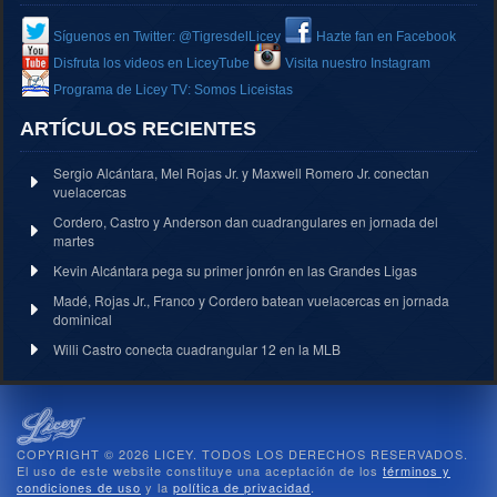
Síguenos en Twitter: @TigresdelLicey
Hazte fan en Facebook
Disfruta los videos en LiceyTube
Visita nuestro Instagram
Programa de Licey TV: Somos Liceistas
ARTÍCULOS RECIENTES
Sergio Alcántara, Mel Rojas Jr. y Maxwell Romero Jr. conectan
vuelacercas
Cordero, Castro y Anderson dan cuadrangulares en jornada del
martes
Kevin Alcántara pega su primer jonrón en las Grandes Ligas
Madé, Rojas Jr., Franco y Cordero batean vuelacercas en jornada
dominical
Willi Castro conecta cuadrangular 12 en la MLB
COPYRIGHT © 2026 LICEY. TODOS LOS DERECHOS RESERVADOS.
El uso de este website constituye una aceptación de los
términos y
condiciones de uso
y la
política de privacidad
.