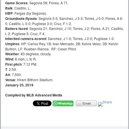
Game Scores
: Segovia 59; Flores, A 71.
Balk
: Castillo, L.
HBP
: Fargas (by Segovia).
Groundouts-flyouts
: Segovia 5-5; Sanchez, J 3-3; Torres, J 0-0; Flores, A 6-
5; Castillo, L 0-0; Pugliese 3-0; Cruz, F 1-2.
Batters faced
: Segovia 21; Sanchez, J 10; Torres, J 2; Flores, A 21; Castillo,
L 2; Pugliese 5; Cruz, F 4.
Inherited runners-scored
: Sanchez, J 1-0; Torres, J 2-0; Pugliese 1-0.
Umpires
: HP: Carlos Rey. 1B: Ivan Mercado. 2B: Kelvis Velez. 3B: Kelvin
Bultron. LF: Rueben Ramos . RF: Cesar Pillot.
Weather
: 83 degrees, cloudy.
Wind
: 8 mph, L to R.
First pitch
: 7:12 PM.
T
: 2:59.
Att
: 7,500.
Venue
: Hiram Bithorn Stadium.
January 25, 2019
Compiled by MLB Advanced Media