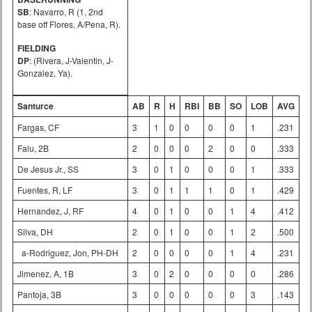
SB
: Navarro, R (1, 2nd
base off Flores, A/Pena, R).
FIELDING
DP
: (Rivera, J-Valentin, J-
Gonzalez, Ya).
Santurce
AB
R
H
RBI
BB
SO
LOB
AVG
Fargas, CF
3
1
0
0
0
0
1
.231
Falu, 2B
2
0
0
0
2
0
0
.333
De Jesus Jr., SS
3
0
1
0
0
0
1
.333
Fuentes, R, LF
3
0
1
1
1
0
1
.429
Hernandez, J, RF
4
0
1
0
0
1
4
.412
Silva, DH
2
0
1
0
0
1
2
.500
a-Rodriguez, Jon, PH-DH
2
0
0
0
0
1
4
.231
Jimenez, A, 1B
3
0
2
0
0
0
0
.286
Pantoja, 3B
3
0
0
0
0
0
3
.143