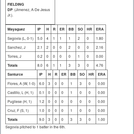
FIELDING
DP
: (Jimenez, A-De Jesus
Jr.).
Mayaguez
IP
H
R
ER
BB
SO
HR
ERA
Segovia (L, 0-1)
5.0
4
1
1
1
2
0
1.80
Sanchez, J
2.1
2
0
0
2
0
0
2.16
Torres, J
0.2
0
0
0
0
1
0
0.00
Totals
8.0
6
1
1
3
3
0
4.76
Santurce
IP
H
R
ER
BB
SO
HR
ERA
Flores, A (W, 1-0)
6.0
3
0
0
1
3
0
0.00
Castillo, L (H, 1)
0.1
0
0
0
1
0
0
0.00
Pugliese (H, 1)
1.2
0
0
0
0
0
0
0.00
Cruz, F (S, 1)
1.0
0
0
0
1
0
0
0.00
Totals
9.0
3
0
0
3
3
0
1.00
Segovia pitched to 1 batter in the 6th.