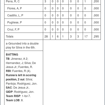
Pena, R, C
3
0
0
0
0
0
1
.200
Flores, A, P
0
0
0
0
0
0
0
.000
Castillo, L, P
0
0
0
0
0
0
0
.000
Pugliese, P
0
0
0
0
0
0
0
.000
Cruz, F, P
0
0
0
0
0
0
0
.000
Totals
28
1
6
1
3
3
17
.295
a-Grounded into a double
play for Silva in the 6th.
BATTING
TB
: Jimenez, A 2;
Hernandez, J; Silva; De
Jesus Jr.; Fuentes, R.
RBI
: Fuentes, R (4).
Runners left in scoring
position, 2 out
: Silva;
Pantoja; Rodriguez, Jon.
SAC
: De Jesus Jr..
GIDP
: Rodriguez, Jon.
Team RISP
: 1-for-7.
Team LOB
: 8.