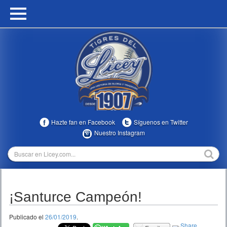
HOME
CALENDARIO
HISTORIA
ESTADÍSTICAS
COMUNIDAD
Hazte fan en Facebook
Síguenos en Twitter
INFOMEDIA
Nuestro Instagram
MULTIMEDIA
DIRECTIVOS 2023-2025
¡Santurce Campeón!
TEMPORADAS
Publicado el
26/01/2019
.