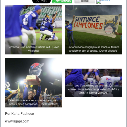
Fernando Cruz celebra el último out. (David
La fanaticada cangrejera se lanzó al terreno
Villafañe)
a celebrar con el equipo. (David Villafañe)
Los Cangrejeros ganaron títulos
consecutivos en las temporadas 2014-15 y
2015-16 (David Villafañe)
Este título viene a ser su tercero en cuatro
años y cinco campañas. (David Villafañe)
Por Karla Pacheco
www.ligapr.com