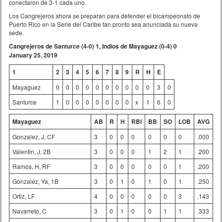
conectaron de 3-1 cada uno.
Los Cangrejeros ahora se preparan para defender el bicampeonato de
Puerto Rico en la Serie del Caribe tan pronto sea anunciada su nueva
sede.
Cangrejeros de Santurce (4-0) 1, Indios de Mayaguez (0-4) 0
January 25, 2019
1
2
3
4
5
6
7
8
9
R
H
E
Mayaguez
0
0
0
0
0
0
0
0
0
0
3
0
Santurce
1
0
0
0
0
0
0
0
x
1
6
0
Mayaguez
AB
R
H
RBI
BB
SO
LOB
AVG
Gonzalez, J, CF
3
0
0
0
0
0
0
.000
Valentin, J, 2B
3
0
0
0
1
2
1
.200
Ramos, H, RF
3
0
0
0
0
0
1
.200
Gonzalez, Ya, 1B
3
0
1
0
1
0
1
.250
Ortiz, LF
4
0
0
0
0
0
3
.143
Navarreto, C
3
0
1
0
0
1
1
.333