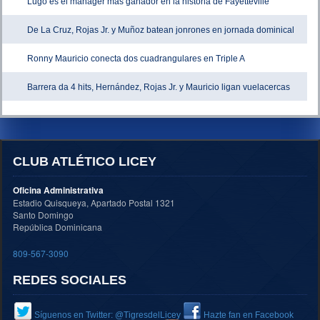
Lugo es el manager más ganador en la historia de Fayetteville
De La Cruz, Rojas Jr. y Muñoz batean jonrones en jornada dominical
Ronny Mauricio conecta dos cuadrangulares en Triple A
Barrera da 4 hits, Hernández, Rojas Jr. y Mauricio ligan vuelacercas
CLUB ATLÉTICO LICEY
Oficina Administrativa
Estadio Quisqueya, Apartado Postal 1321
Santo Domingo
República Dominicana
809-567-3090
REDES SOCIALES
Síguenos en Twitter: @TigresdelLicey
Hazte fan en Facebook