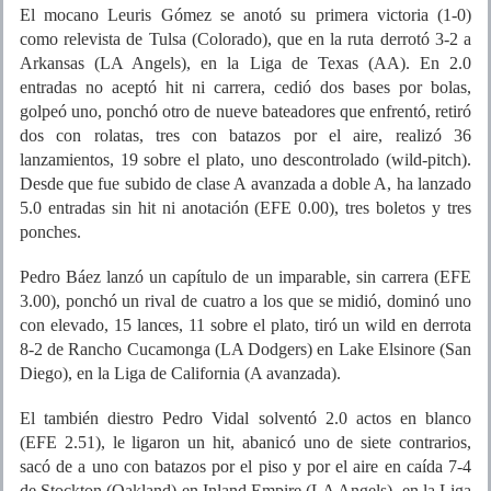
El mocano Leuris Gómez se anotó su primera victoria (1-0)
como relevista de Tulsa (Colorado), que en la ruta derrotó 3-2 a
Arkansas (LA Angels), en la Liga de Texas (AA). En 2.0
entradas no aceptó hit ni carrera, cedió dos bases por bolas,
golpeó uno, ponchó otro de nueve bateadores que enfrentó, retiró
dos con rolatas, tres con batazos por el aire, realizó 36
lanzamientos, 19 sobre el plato, uno descontrolado (wild-pitch).
Desde que fue subido de clase A avanzada a doble A, ha lanzado
5.0 entradas sin hit ni anotación (EFE 0.00), tres boletos y tres
ponches.
Pedro Báez lanzó un capítulo de un imparable, sin carrera (EFE
3.00), ponchó un rival de cuatro a los que se midió, dominó uno
con elevado, 15 lances, 11 sobre el plato, tiró un wild en derrota
8-2 de Rancho Cucamonga (LA Dodgers) en Lake Elsinore (San
Diego), en la Liga de California (A avanzada).
El también diestro Pedro Vidal solventó 2.0 actos en blanco
(EFE 2.51), le ligaron un hit, abanicó uno de siete contrarios,
sacó de a uno con batazos por el piso y por el aire en caída 7-4
de Stockton (Oakland) en Inland Empire (LA Angels), en la Liga