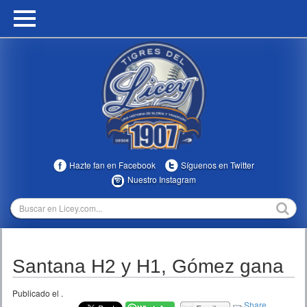
HOME
CALENDARIO
HISTORIA
ESTADÍSTICAS
COMUNIDAD
Hazte fan en Facebook
Síguenos en Twitter
INFOMEDIA
Nuestro Instagram
MULTIMEDIA
DIRECTIVOS 2023-2025
Santana H2 y H1, Gómez gana
TEMPORADAS
Publicado el
.