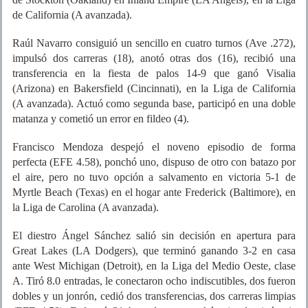
de California (A avanzada).
Raúl Navarro consiguió un sencillo en cuatro turnos (Ave .272),
impulsó dos carreras (18), anotó otras dos (16), recibió una
transferencia en la fiesta de palos 14-9 que ganó Visalia
(Arizona) en Bakersfield (Cincinnati), en la Liga de California
(A avanzada). Actuó como segunda base, participó en una doble
matanza y cometió un error en fildeo (4).
Francisco Mendoza despejó el noveno episodio de forma
perfecta (EFE 4.58), ponchó uno, dispuso de otro con batazo por
el aire, pero no tuvo opción a salvamento en victoria 5-1 de
Myrtle Beach (Texas) en el hogar ante Frederick (Baltimore), en
la Liga de Carolina (A avanzada).
El diestro Ángel Sánchez salió sin decisión en apertura para
Great Lakes (LA Dodgers), que terminó ganando 3-2 en casa
ante West Michigan (Detroit), en la Liga del Medio Oeste, clase
A. Tiró 8.0 entradas, le conectaron ocho indiscutibles, dos fueron
dobles y un jonrón, cedió dos transferencias, dos carreras limpias