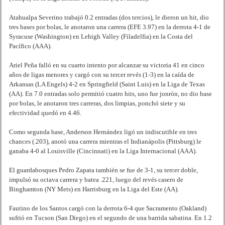
Atahualpa Severino trabajó 0.2 entradas (dos tercios), le dieron un hit, dio
tres bases por bolas, le anotaron una carrera (EFE 3.97) en la derrota 4-1 de
Syracuse (Washington) en Lehigh Valley (Filadelfia) en la Costa del
Pacífico (AAA).
Ariel Peña falló en su cuarto intento por alcanzar su victoria 41 en cinco
años de ligas menores y cargó con su tercer revés (1-3) en la caída de
Arkansas (LA Engels) 4-2 en Springfield (Saint Luis) en la Liga de Texas
(AA). En 7.0 entradas solo permitió cuatro hits, uno fue jonrón, no dio base
por bolas, le anotaron tres carreras, dos limpias, ponchó siete y su
efectividad quedó en 4.46.
Como segunda base, Anderson Hernández ligó un indiscutible en tres
chances (.203), anotó una carrera mientras el Indianápolis (Pittsburg) le
ganaba 4-0 al Louisville (Cincinnati) en la Liga Internacional (AAA).
El guardabosques Pedro Zapata también se fue de 3-1, su tercer doble,
impulsó su octava carrera y batea .221, luego del revés casero de
Binghamton (NY Mets) en Harrisburg en la Liga del Este (AA).
Fautino de los Santos cargó con la derrota 6-4 que Sacramento (Oakland)
sufrió en Tucson (San Diego) en el segundo de una barrida sabatina. En 1.2