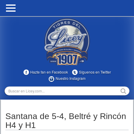
HOME
CALENDARIO
HISTORIA
ESTADÍSTICAS
COMUNIDAD
Hazte fan en Facebook
Síguenos en Twitter
INFOMEDIA
Nuestro Instagram
MULTIMEDIA
DIRECTIVOS 2023-2025
Santana de 5-4, Beltré y Rincón
TEMPORADAS
H4 y H1