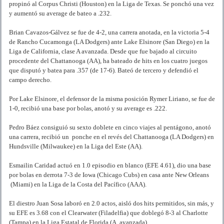
propinó al Corpus Christi (Houston) en la Liga de Texas. Se ponchó una vez
y aumentó su average de bateo a .232.
Brian Cavazos-Gálvez se fue de 4-2, una carrera anotada, en la victoria 5-4
de Rancho Cucamonga (LA Dodgers) ante Lake Elsinore (San Diego) en la
Liga de California, clase A avanzada. Desde que fue bajado al circuito
procedente del Chattanooga (AA), ha bateado de hits en los cuatro juegos
que disputó y batea para .357 (de 17-6). Bateó de tercero y defendió el
campo derecho.
Por Lake Elsinore, el defensor de la misma posición Rymer Liriano, se fue de
1-0, recibió una base por bolas, anotó y su average es .222.
Pedro Báez consiguió su sexto doblete en cinco viajes al pentágono, anotó
una carrera, recibió un ponche en el revés del Chattanooga (LA Dodgers) en
Hundsville (Milwaukee) en la Liga del Este (AA).
Esmailin Caridad actuó en 1.0 episodio en blanco (EFE 4.61), dio una base
por bolas en derrota 7-3 de Iowa (Chicago Cubs) en casa ante New Orleans
(Miami) en la Liga de la Costa del Pacífico (AAA).
El diestro Juan Sosa laboró en 2.0 actos, aisló dos hits permitidos, sin más, y
su EFE es 3.68 con el Clearwater (Filadelfia) que doblegó 8-3 al Charlotte
(Tampa) en la Liga Estatal de Florida (A, avanzada).