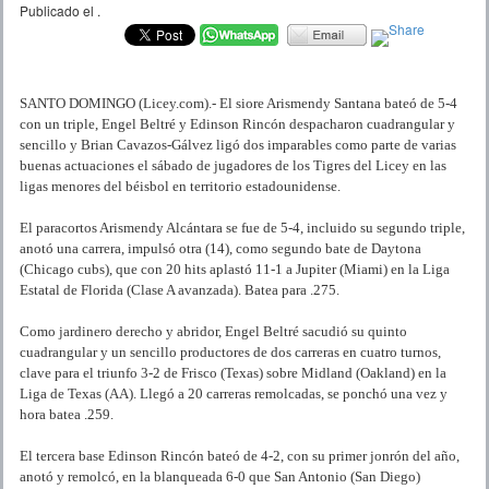
Publicado el
.
SANTO DOMINGO (Licey.com).- El siore Arismendy Santana bateó de 5-4
con un triple, Engel Beltré y Edinson Rincón despacharon cuadrangular y
sencillo y Brian Cavazos-Gálvez ligó dos imparables como parte de varias
buenas actuaciones el sábado de jugadores de los Tigres del Licey en las
ligas menores del béisbol en territorio estadounidense.
El paracortos Arismendy Alcántara se fue de 5-4, incluido su segundo triple,
anotó una carrera, impulsó otra (14), como segundo bate de Daytona
(Chicago cubs), que con 20 hits aplastó 11-1 a Jupiter (Miami) en la Liga
Estatal de Florida (Clase A avanzada). Batea para .275.
Como jardinero derecho y abridor, Engel Beltré sacudió su quinto
cuadrangular y un sencillo productores de dos carreras en cuatro turnos,
clave para el triunfo 3-2 de Frisco (Texas) sobre Midland (Oakland) en la
Liga de Texas (AA). Llegó a 20 carreras remolcadas, se ponchó una vez y
hora batea .259.
El tercera base Edinson Rincón bateó de 4-2, con su primer jonrón del año,
anotó y remolcó, en la blanqueada 6-0 que San Antonio (San Diego)