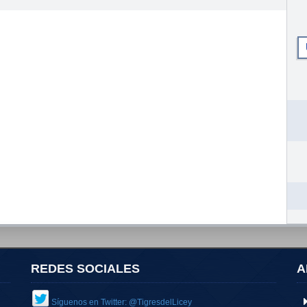
REDES SOCIALES
A
Síguenos en Twitter: @TigresdelLicey