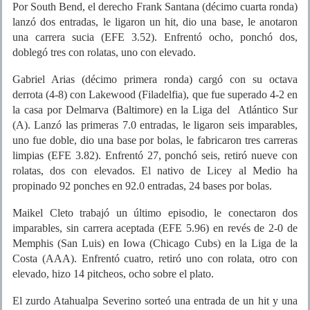
Por South Bend, el derecho Frank Santana (décimo cuarta ronda)
lanzó dos entradas, le ligaron un hit, dio una base, le anotaron
una carrera sucia (EFE 3.52). Enfrentó ocho, ponchó dos,
doblegó tres con rolatas, uno con elevado.
Gabriel Arias (décimo primera ronda) cargó con su octava
derrota (4-8) con Lakewood (Filadelfia), que fue superado 4-2 en
la casa por Delmarva (Baltimore) en la Liga del Atlántico Sur
(A). Lanzó las primeras 7.0 entradas, le ligaron seis imparables,
uno fue doble, dio una base por bolas, le fabricaron tres carreras
limpias (EFE 3.82). Enfrentó 27, ponchó seis, retiró nueve con
rolatas, dos con elevados. El nativo de Licey al Medio ha
propinado 92 ponches en 92.0 entradas, 24 bases por bolas.
Maikel Cleto trabajó un último episodio, le conectaron dos
imparables, sin carrera aceptada (EFE 5.96) en revés de 2-0 de
Memphis (San Luis) en Iowa (Chicago Cubs) en la Liga de la
Costa (AAA). Enfrentó cuatro, retiró uno con rolata, otro con
elevado, hizo 14 pitcheos, ocho sobre el plato.
El zurdo Atahualpa Severino sorteó una entrada de un hit y una