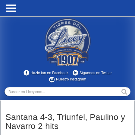
HOME
CALENDARIO
HISTORIA
ESTADÍSTICAS
COMUNIDAD
Hazte fan en Facebook
Síguenos en Twitter
INFOMEDIA
Nuestro Instagram
MULTIMEDIA
DIRECTIVOS 2023-2025
Santana 4-3, Triunfel, Paulino y
TEMPORADAS
Navarro 2 hits