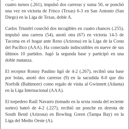
cuatro turnos (.261), impulsó dos carreras y suma 50, se ponchó
una vez en victoria de Frisco (Texas) 6-3 en San Antonio (San
Diego) en la Liga de Texas, doble A.
Carlos Triunfel cosechó dos incogibles en cuatro chances (.255),
impulsó una carrera (54), anotó otra (67) en victoria 14-5 de
Tacoma en el hogar ante Reno (Arizona) en la Liga de la Costa
del Pacífico (AAA). Ha conectado indiscutibles en nueve de sus
últimos 10 partidos. Jugó la segunda base y participó en una
doble matanza.
El receptor Ronny Paulino ligó de 4-2 (.267), recibió una base
por bolas, anotó dos carreras (9) en la sacudida 8-0 que dio
Norfolk (Baltimore) como regalo de visita al Gwinnett (Atlanta)
en la Liga Internacional (AAA).
El torpedero Raúl Navarro (tomado en la sexta ronda del reciente
sorteo) bateó de 4-2 (.227), recibió un ponche en derrota de
South Bend (Arizona) en Bowling Green (Tampa Bay) en la
Liga del Medio Oeste (A).