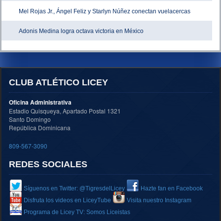
Mel Rojas Jr., Ángel Feliz y Starlyn Núñez conectan vuelacercas
Adonis Medina logra octava victoria en México
CLUB ATLÉTICO LICEY
Oficina Administrativa
Estadio Quisqueya, Apartado Postal 1321
Santo Domingo
República Dominicana
809-567-3090
REDES SOCIALES
Síguenos en Twitter: @TigresdelLicey
Hazte fan en Facebook
Disfruta los videos en LiceyTube
Visita nuestro Instagram
Programa de Licey TV: Somos Liceistas