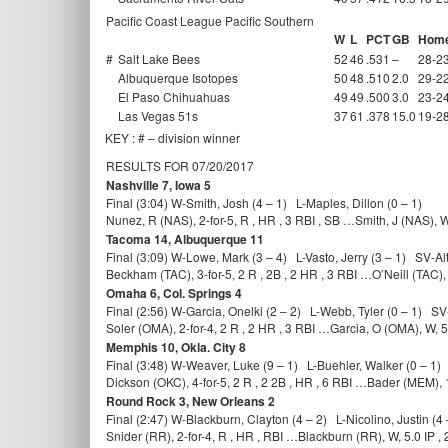
Pacific Coast League Pacific Southern
W
L
PCT
GB
Hom
#
Salt Lake Bees
52
46
.531
–
28-2
Albuquerque Isotopes
50
48
.510
2.0
29-2
El Paso Chihuahuas
49
49
.500
3.0
23-2
Las Vegas 51s
37
61
.378
15.0
19-2
KEY : # – division winner
RESULTS FOR 07/20/2017
Nashville 7, Iowa 5
Final (3:04) W-Smith, Josh (4 – 1) L-Maples, Dillon (0 – 1)
Nunez, R (NAS), 2-for-5, R , HR , 3 RBI , SB …Smith, J (NAS), W,
Tacoma 14, Albuquerque 11
Final (3:09) W-Lowe, Mark (3 – 4) L-Vasto, Jerry (3 – 1) SV-Alt
Beckham (TAC), 3-for-5, 2 R , 2B , 2 HR , 3 RBI …O’Neill (TAC), 
Omaha 6, Col. Springs 4
Final (2:56) W-Garcia, Onelki (2 – 2) L-Webb, Tyler (0 – 1) SV-
Soler (OMA), 2-for-4, 2 R , 2 HR , 3 RBI …Garcia, O (OMA), W, 5.
Memphis 10, Okla. City 8
Final (3:48) W-Weaver, Luke (9 – 1) L-Buehler, Walker (0 – 1)
Dickson (OKC), 4-for-5, 2 R , 2 2B , HR , 6 RBI …Bader (MEM), 1-
Round Rock 3, New Orleans 2
Final (2:47) W-Blackburn, Clayton (4 – 2) L-Nicolino, Justin (4
Snider (RR), 2-for-4, R , HR , RBI …Blackburn (RR), W, 5.0 IP , 