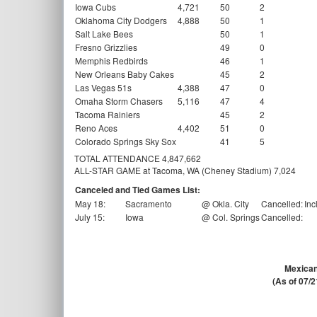
Iowa Cubs
4,721
50
2
Oklahoma City Dodgers
4,888
50
1
Salt Lake Bees
50
1
Fresno Grizzlies
49
0
Memphis Redbirds
46
1
New Orleans Baby Cakes
45
2
Las Vegas 51s
4,388
47
0
Omaha Storm Chasers
5,116
47
4
Tacoma Rainiers
45
2
Reno Aces
4,402
51
0
Colorado Springs Sky Sox
41
5
TOTAL ATTENDANCE 4,847,662
ALL-STAR GAME at Tacoma, WA (Cheney Stadium) 7,024
Canceled and Tied Games List:
May 18:
Sacramento
@ Okla. City
Cancelled:
Inc
July 15:
Iowa
@ Col. Springs
Cancelled:
Mexican
(As of 07/