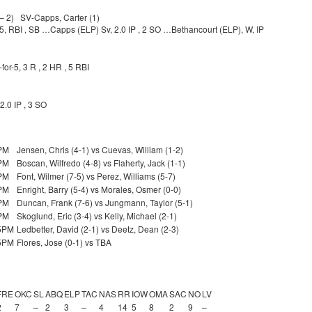
5 – 2) SV-Capps, Carter (1)
-5, RBI , SB …Capps (ELP) Sv, 2.0 IP , 2 SO …Bethancourt (ELP), W, IP
or-5, 3 R , 2 HR , 5 RBI
2.0 IP , 3 SO
PM
Jensen, Chris (4-1) vs Cuevas, William (1-2)
PM
Boscan, Wilfredo (4-8) vs Flaherty, Jack (1-1)
PM
Font, Wilmer (7-5) vs Perez, Williams (5-7)
PM
Enright, Barry (5-4) vs Morales, Osmer (0-0)
PM
Duncan, Frank (7-6) vs Jungmann, Taylor (5-1)
PM
Skoglund, Eric (3-4) vs Kelly, Michael (2-1)
5PM
Ledbetter, David (2-1) vs Deetz, Dean (2-3)
5PM
Flores, Jose (0-1) vs TBA
FRE
OKC
SL
ABQ
ELP
TAC
NAS
RR
IOW
OMA
SAC
NO
LV
2
7
–
2
3
–
4
14
5
8
2
9
–