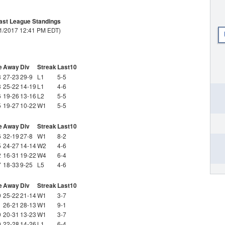
ast League Standings
21/2017 12:41 PM EDT)
e
Away
Div
Streak
Last10
3
27-23
29-9
L1
5-5
3
25-22
14-19
L1
4-6
6
19-26
13-16
L2
5-5
5
19-27
10-22
W1
5-5
e
Away
Div
Streak
Last10
6
32-19
27-8
W1
8-2
5
24-27
14-14
W2
4-6
2
16-31
19-22
W4
6-4
7
18-33
9-25
L5
4-6
e
Away
Div
Streak
Last10
9
25-22
21-14
W1
3-7
1
26-21
28-13
W1
9-1
9
20-31
13-23
W1
3-7
9
22-28
14-26
L1
6-4