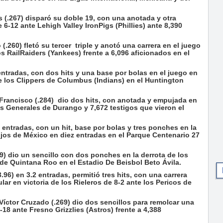
s (.267) disparó su doble 19, con una anotada y otra
6-12 ante Lehigh Valley IronPigs (Phillies) ante 8,390
.260) fletó su tercer triple y anotó una carrera en el juego
s RailRaiders (Yankees) frente a 6,096 aficionados en el
ntradas, con dos hits y una base por bolas en el juego en
te los Clippers de Columbus (Indians) en el Huntington
Francisco (.284) dio dos hits, con anotada y empujada en
os Generales de Durango y 7,672 testigos que vieron el
entradas, con un hit, base por bolas y tres ponches en la
ojos de México en diez entradas en el Parque Centenario 27
) dio un sencillo con dos ponches en la derrota de los
de Quintana Roo en el Estadio De Beisbol Beto Ávila.
96) en 3.2 entradas, permitió tres hits, con una carrera
ar en victoria de los Rieleros de 8-2 ante los Pericos de
l Víctor Cruzado (.269) dio dos sencillos para remolcar una
-18 ante Fresno Grizzlies (Astros) frente a 4,388