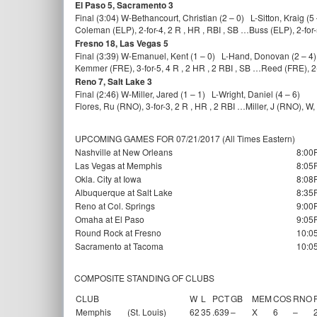
El Paso 5, Sacramento 3
Final (3:04) W-Bethancourt, Christian (2 – 0) L-Sitton, Kraig (
Coleman (ELP), 2-for-4, 2 R , HR , RBI , SB …Buss (ELP), 2-for
Fresno 18, Las Vegas 5
Final (3:39) W-Emanuel, Kent (1 – 0) L-Hand, Donovan (2 – 4)
Kemmer (FRE), 3-for-5, 4 R , 2 HR , 2 RBI , SB …Reed (FRE), 2-f
Reno 7, Salt Lake 3
Final (2:46) W-Miller, Jared (1 – 1) L-Wright, Daniel (4 – 6)
Flores, Ru (RNO), 3-for-3, 2 R , HR , 2 RBI …Miller, J (RNO), W, 
UPCOMING GAMES FOR 07/21/2017 (All Times Eastern)
Nashville at New Orleans
8:00
Las Vegas at Memphis
8:05
Okla. City at Iowa
8:08
Albuquerque at Salt Lake
8:35
Reno at Col. Springs
9:00
Omaha at El Paso
9:05
Round Rock at Fresno
10:0
Sacramento at Tacoma
10:0
COMPOSITE STANDING OF CLUBS
CLUB
W
L
PCT
GB
MEM
COS
RNO
Memphis
(St. Louis)
62
35
.639
–
X
6
–