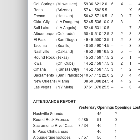
Col. Springs
(Milwaukee)
59
36
.621
2.0
6
X
–
Reno
(Arizona)
57
41
.582
5.5
–
–
X
Fresno
(Houston)
56
42
.571
6.5
2
0
7
Okla. City
(LA Dodgers)
52
45
.536
10.0
8
3
–
Salt Lake
(LA Angels)
52
46
.531
10.5
–
–
7
Albuquerque
(Colorado)
50
48
.510
12.5
2
2
3
El Paso
(San Diego)
49
49
.500
13.5
1
2
8
Tacoma
(Seattle)
48
50
.490
14.5
–
–
3
Nashville
(Oakland)
46
52
.469
16.5
2
5
–
Round Rock
(Texas)
45
53
.459
17.5
2
5
1
Iowa
(Chi Cubs)
44
52
.458
17.5
3
2
1
Omaha
(Kansas City)
44
52
.458
17.5
3
4
2
Sacramento
(San Francisco)
40
57
.412
22.0
2
3
4
New Orleans
(Miami)
38
60
.388
24.5
4
4
2
Las Vegas
(NY Mets)
37
61
.378
25.5
–
–
3
ATTENDANCE REPORT
Yesterday
Openings
Openings Los
Nashville Sounds
45
2
Round Rock Express
9,485
51
0
Sacramento River Cats
7,434
46
1
El Paso Chihuahuas
46
1
Albuquerque Isotopes
5,457
50
1