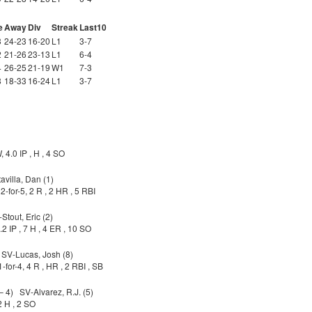
e
Away
Div
Streak
Last10
3
24-23
16-20
L1
3-7
2
21-26
23-13
L1
6-4
4
26-25
21-19
W1
7-3
8
18-33
16-24
L1
3-7
 4.0 IP , H , 4 SO
avilla, Dan (1)
2-for-5, 2 R , 2 HR , 5 RBI
Stout, Eric (2)
2 IP , 7 H , 4 ER , 10 SO
 SV-Lucas, Josh (8)
for-4, 4 R , HR , 2 RBI , SB
 – 4) SV-Alvarez, R.J. (5)
2 H , 2 SO