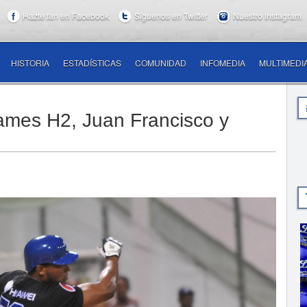
Hazte fan en Facebook
Síguenos en Twitter
Nuestro Instagram
HISTORIA
ESTADÍSTICAS
COMUNIDAD
INFOMEDIA
MULTIMEDI
dames H2, Juan Francisco y