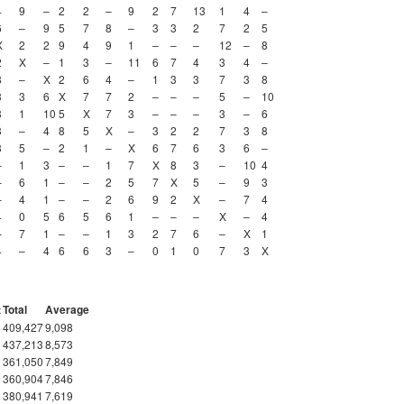
4
9
–
2
2
–
9
2
7
13
1
4
–
6
–
9
5
7
8
–
3
3
2
7
2
5
X
2
2
9
4
9
1
–
–
–
12
–
8
2
X
–
1
3
–
11
6
7
4
3
4
–
8
–
X
2
6
4
–
1
3
3
7
3
8
3
3
6
X
7
7
2
–
–
–
5
–
10
3
1
10
5
X
7
3
–
–
–
3
–
6
3
–
4
8
5
X
–
3
2
2
7
3
8
3
5
–
2
1
–
X
6
7
6
3
6
–
–
1
3
–
–
1
7
X
8
3
–
10
4
–
6
1
–
–
2
5
7
X
5
–
9
3
–
4
1
–
–
2
6
9
2
X
–
7
4
4
0
5
6
5
6
1
–
–
–
X
–
4
–
7
1
–
–
1
3
2
7
6
–
X
1
4
–
4
6
6
3
–
0
1
0
7
3
X
t
Total
Average
409,427
9,098
437,213
8,573
361,050
7,849
360,904
7,846
380,941
7,619