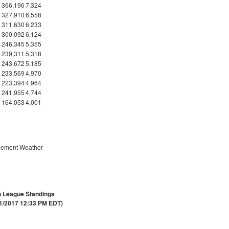
366,196
7,324
327,910
6,558
311,630
6,233
300,092
6,124
246,345
5,355
239,311
5,318
243,672
5,185
233,569
4,970
223,394
4,964
241,955
4,744
164,053
4,001
lement Weather
 League Standings
21/2017 12:33 PM EDT)