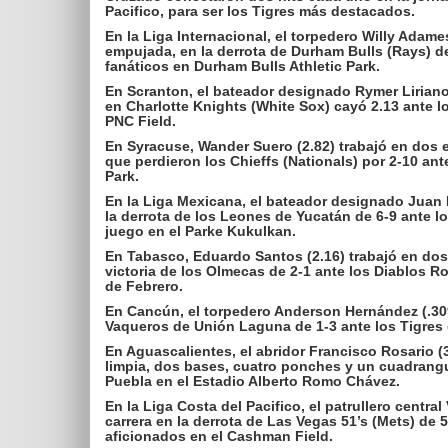
Pacifico, para ser los Tigres más destacados.
En la Liga Internacional, el torpedero Willy Adame
empujada, en la derrota de Durham Bulls (Rays) de 
fanáticos en Durham Bulls Athletic Park.
En Scranton, el bateador designado Rymer Liriano (
en Charlotte Knights (White Sox) cayó 2.13 ante lo
PNC Field.
En Syracuse, Wander Suero (2.82) trabajó en dos e
que perdieron los Chieffs (Nationals) por 2-10 an
Park.
En la Liga Mexicana, el bateador designado Juan 
la derrota de los Leones de Yucatán de 6-9 ante l
juego en el Parke Kukulkan.
En Tabasco, Eduardo Santos (2.16) trabajó en dos 
victoria de los Olmecas de 2-1 ante los Diablos R
de Febrero.
En Cancún, el torpedero Anderson Hernández (.309
Vaqueros de Unión Laguna de 1-3 ante los Tigres 
En Aguascalientes, el abridor Francisco Rosario (3.
limpia, dos bases, cuatro ponches y un cuadrangul
Puebla en el Estadio Alberto Romo Chávez.
En la Liga Costa del Pacifico, el patrullero centra
carrera en la derrota de Las Vegas 51’s (Mets) de 5
aficionados en el Cashman Field.