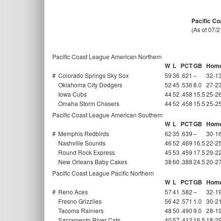
Pacific Co
(As of 07/
Pacific Coast League American Northern
W
L
PCT
GB
Hom
#
Colorado Springs Sky Sox
59
36
.621
–
32-1
Oklahoma City Dodgers
52
45
.536
8.0
27-2
Iowa Cubs
44
52
.458
15.5
25-2
Omaha Storm Chasers
44
52
.458
15.5
25-2
Pacific Coast League American Southern
W
L
PCT
GB
Hom
#
Memphis Redbirds
62
35
.639
–
30-1
Nashville Sounds
46
52
.469
16.5
22-2
Round Rock Express
45
53
.459
17.5
29-2
New Orleans Baby Cakes
38
60
.388
24.5
20-2
Pacific Coast League Pacific Northern
W
L
PCT
GB
Hom
#
Reno Aces
57
41
.582
–
32-1
Fresno Grizzlies
56
42
.571
1.0
30-2
Tacoma Rainiers
48
50
.490
9.0
28-1
Sacramento River Cats
40
57
.412
16.5
18-2