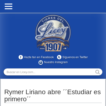
HOME
CALENDARIO
HISTORIA
ESTADÍSTICAS
COMUNIDAD
Hazte fan en Facebook
Síguenos en Twitter
INFOMEDIA
Nuestro Instagram
MULTIMEDIA
DIRECTIVOS 2023-2025
Rymer Liriano abre ´´Estudiar es
TEMPORADAS
primero´´