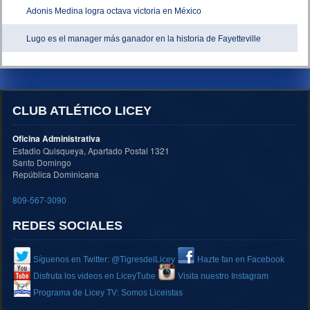
Adonis Medina logra octava victoria en México
Lugo es el manager más ganador en la historia de Fayetteville
CLUB ATLÉTICO LICEY
Oficina Administrativa
Estadio Quisqueya, Apartado Postal 1321
Santo Domingo
República Dominicana
809-567-3090
REDES SOCIALES
Síguenos en Twitter: @TigresdelLicey
Hazte fan en Facebook
Disfruta los videos en LiceyTube
Visita nuestro Instagram
Programa de Licey TV: Somos Liceistas