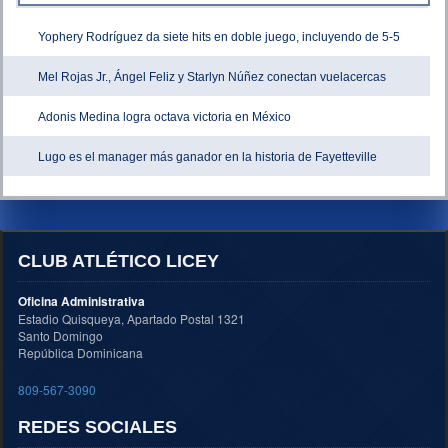
Yophery Rodríguez da siete hits en doble juego, incluyendo de 5-5
Mel Rojas Jr., Ángel Feliz y Starlyn Núñez conectan vuelacercas
Adonis Medina logra octava victoria en México
Lugo es el manager más ganador en la historia de Fayetteville
CLUB ATLÉTICO LICEY
Oficina Administrativa
Estadio Quisqueya, Apartado Postal 1321
Santo Domingo
República Dominicana
809-567-3090
REDES SOCIALES