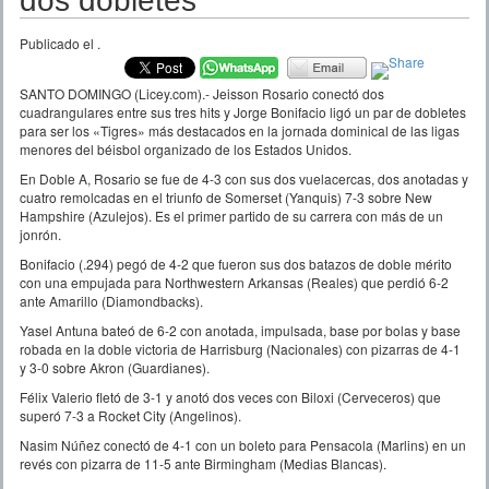
dos dobletes
Publicado el
.
SANTO DOMINGO (Licey.com).- Jeisson Rosario conectó dos
cuadrangulares entre sus tres hits y Jorge Bonifacio ligó un par de dobletes
para ser los «Tigres» más destacados en la jornada dominical de las ligas
menores del béisbol organizado de los Estados Unidos.
En Doble A, Rosario se fue de 4-3 con sus dos vuelacercas, dos anotadas y
cuatro remolcadas en el triunfo de Somerset (Yanquis) 7-3 sobre New
Hampshire (Azulejos). Es el primer partido de su carrera con más de un
jonrón.
Bonifacio (.294) pegó de 4-2 que fueron sus dos batazos de doble mérito
con una empujada para Northwestern Arkansas (Reales) que perdió 6-2
ante Amarillo (Diamondbacks).
Yasel Antuna bateó de 6-2 con anotada, impulsada, base por bolas y base
robada en la doble victoria de Harrisburg (Nacionales) con pizarras de 4-1
y 3-0 sobre Akron (Guardianes).
Félix Valerio fletó de 3-1 y anotó dos veces con Biloxi (Cerveceros) que
superó 7-3 a Rocket City (Angelinos).
Nasim Núñez conectó de 4-1 con un boleto para Pensacola (Marlins) en un
revés con pizarra de 11-5 ante Birmingham (Medias Blancas).