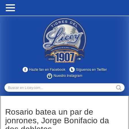
HOME
CALENDARIO
HISTORIA
ESTADÍSTICAS
COMUNIDAD
Hazte fan en Facebook
Síguenos en Twitter
INFOMEDIA
Nuestro Instagram
MULTIMEDIA
DIRECTIVOS 2023-2025
Rosario batea un par de
TEMPORADAS
jonrones, Jorge Bonifacio da