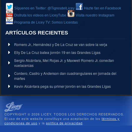
Síguenos en Twitter: @TigresdelLicey
Hazte fan en Facebook
Disfruta los videos en LiceyTube
Visita nuestro Instagram
Programa de Licey TV: Somos Liceistas
ARTÍCULOS RECIENTES
Romero Jr., Hernández y De La Cruz se van sobre la verja
Elly De La Cruz batea jonrón 19 en las Grandes Ligas
Sergio Alcántara, Mel Rojas Jr. y Maxwell Romero Jr. conectan
vuelacercas
Cordero, Castro y Anderson dan cuadrangulares en jornada del
martes
Kevin Alcántara pega su primer jonrón en las Grandes Ligas
COPYRIGHT © 2026 LICEY. TODOS LOS DERECHOS RESERVADOS.
El uso de este website constituye una aceptación de los
términos y
condiciones de uso
y la
política de privacidad
.