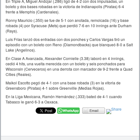
En Triple A, Miguel Andújar (.286) ligó de 4-2 con dos impulsadas, un
boleto y dos bases robadas en la victoria de Indianapolis (Piratas) 6-4
frente a Memphis (Cardenales).
Ronny Mauricio (.350) se fue de 5-1 con anotada, remolcada (16) y base
robada (4) por Syracuse (Mets) que perdió 7-6 en 10 innings ante Durham
(Rays).
Luis Frías lanzó dos entradas con dos ponches y Carlos Vargas tiró un
episodio con un boleto con Reno (Diamondbacks) que blanqueó 8-0 a Salt
Lake (Angelinos).
En Clase A Avanzada, Alexander Cornielle (3.38) laboró en 4 innings,
cedió 4 hits, una vuelta merecida con un boleto y seis ponchados para
Wisconsin (Cerveceros) en una derrota con marcador de 9-2 frente a Quad
Cities (Reales).
Maikol Escotto pegó de 4-1 con una base robada (3) en la vitoria de
Greensboro (Piratas) 4-1 sobre Greenville (Medias Rojas).
En la Liga Mexicana, Ramón Hernández (.333) bateó de 4-1 cuando
Tabasco le ganó 6-3 a Oaxaca.