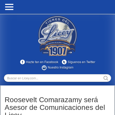
HOME
CALENDARIO
HISTORIA
ESTADÍSTICAS
COMUNIDAD
Hazte fan en Facebook
Síguenos en Twitter
INFOMEDIA
Nuestro Instagram
MULTIMEDIA
DIRECTIVOS 2023-2025
Roosevelt Comarazamy será
TEMPORADAS
Asesor de Comunicaciones del