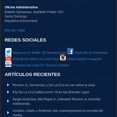
Oficina Administrativa
Estadio Quisqueya, Apartado Postal 1321
Santo Domingo
República Dominicana
809-567-3090
REDES SOCIALES
Síguenos en Twitter: @TigresdelLicey
Hazte fan en Facebook
Disfruta los videos en LiceyTube
Visita nuestro Instagram
Programa de Licey TV: Somos Liceistas
ARTÍCULOS RECIENTES
Romero Jr., Hernández y De La Cruz se van sobre la verja
Elly De La Cruz batea jonrón 19 en las Grandes Ligas
Sergio Alcántara, Mel Rojas Jr. y Maxwell Romero Jr. conectan
vuelacercas
Cordero, Castro y Anderson dan cuadrangulares en jornada del
martes