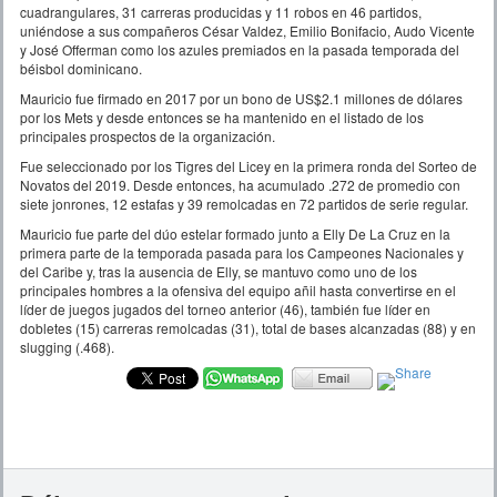
cuadrangulares, 31 carreras producidas y 11 robos en 46 partidos,
uniéndose a sus compañeros César Valdez, Emilio Bonifacio, Audo Vicente
y José Offerman como los azules premiados en la pasada temporada del
béisbol dominicano.
Mauricio fue firmado en 2017 por un bono de US$2.1 millones de dólares
por los Mets y desde entonces se ha mantenido en el listado de los
principales prospectos de la organización.
Fue seleccionado por los Tigres del Licey en la primera ronda del Sorteo de
Novatos del 2019. Desde entonces, ha acumulado .272 de promedio con
siete jonrones, 12 estafas y 39 remolcadas en 72 partidos de serie regular.
Mauricio fue parte del dúo estelar formado junto a Elly De La Cruz en la
primera parte de la temporada pasada para los Campeones Nacionales y
del Caribe y, tras la ausencia de Elly, se mantuvo como uno de los
principales hombres a la ofensiva del equipo añil hasta convertirse en el
líder de juegos jugados del torneo anterior (46), también fue líder en
dobletes (15) carreras remolcadas (31), total de bases alcanzadas (88) y en
slugging (.468).