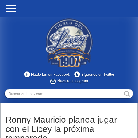
HOME
CALENDARIO
HISTORIA
ESTADÍSTICAS
COMUNIDAD
Hazte fan en Facebook
Síguenos en Twitter
INFOMEDIA
Nuestro Instagram
MULTIMEDIA
DIRECTIVOS 2023-2025
Ronny Mauricio planea jugar
TEMPORADAS
con el Licey la próxima