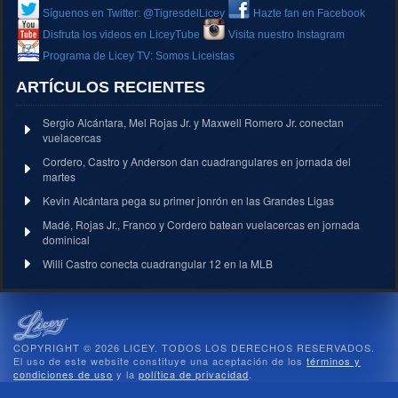
Síguenos en Twitter: @TigresdelLicey
Hazte fan en Facebook
Disfruta los videos en LiceyTube
Visita nuestro Instagram
Programa de Licey TV: Somos Liceistas
ARTÍCULOS RECIENTES
Sergio Alcántara, Mel Rojas Jr. y Maxwell Romero Jr. conectan
vuelacercas
Cordero, Castro y Anderson dan cuadrangulares en jornada del
martes
Kevin Alcántara pega su primer jonrón en las Grandes Ligas
Madé, Rojas Jr., Franco y Cordero batean vuelacercas en jornada
dominical
Willi Castro conecta cuadrangular 12 en la MLB
COPYRIGHT © 2026 LICEY. TODOS LOS DERECHOS RESERVADOS.
El uso de este website constituye una aceptación de los
términos y
condiciones de uso
y la
política de privacidad
.