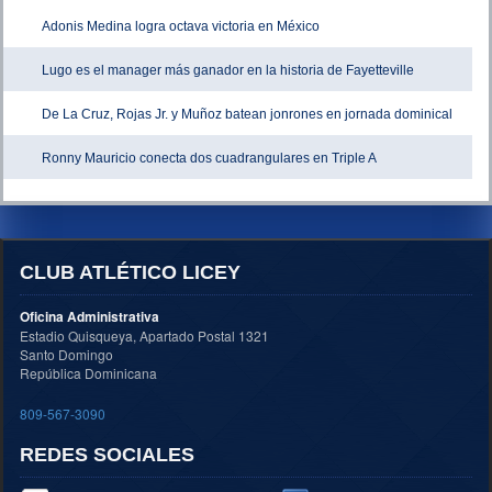
Adonis Medina logra octava victoria en México
Lugo es el manager más ganador en la historia de Fayetteville
De La Cruz, Rojas Jr. y Muñoz batean jonrones en jornada dominical
Ronny Mauricio conecta dos cuadrangulares en Triple A
CLUB ATLÉTICO LICEY
Oficina Administrativa
Estadio Quisqueya, Apartado Postal 1321
Santo Domingo
República Dominicana
809-567-3090
REDES SOCIALES