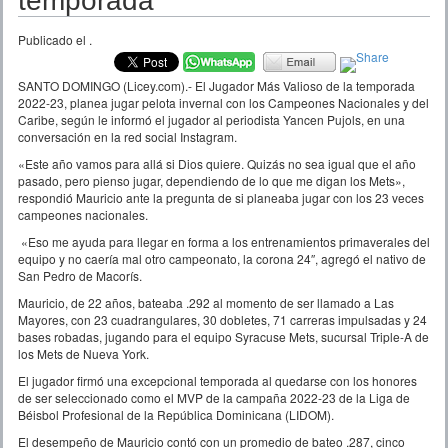
temporada
Publicado el
.
SANTO DOMINGO (Licey.com).-
El Jugador Más Valioso de la temporada
2022-23, planea jugar pelota invernal con los Campeones Nacionales y del
Caribe, según le informó el jugador al periodista Yancen Pujols, en una
conversación en la red social Instagram.
«
Este año vamos para allá si Dios quiere. Quizás no sea igual que el año
pasado, pero pienso jugar, dependiendo de lo que me digan los Mets»,
respondió Mauricio ante la pregunta de si planeaba jugar con los 23 veces
campeones nacionales.
«
Eso me ayuda para llegar en forma a los entrenamientos primaverales del
equipo y no caería mal otro campeonato, la corona 24″, agregó el nativo de
San Pedro de Macorís.
Mauricio, de 22 años, bateaba .292 al momento de ser llamado a Las
Mayores, con 23 cuadrangulares, 30 dobletes, 71 carreras impulsadas y 24
bases robadas, jugando para el equipo Syracuse Mets, sucursal Triple-A de
los Mets de Nueva York.
El jugador firmó una excepcional temporada al quedarse con los honores
de ser seleccionado como el MVP de la campaña 2022-23 de la Liga de
Béisbol Profesional de la República Dominicana (LIDOM).
El desempeño de Mauricio contó con un promedio de bateo .287, cinco