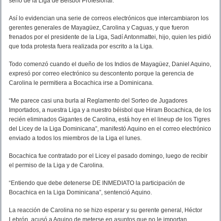
seno de la Liga de Béisbol Profesional.
Así lo evidencian una serie de correos electrónicos que intercambiaron los
gerentes generales de Mayagüez, Carolina y Caguas, y que fueron
frenados por el presidente de la Liga, Sadí Antonmattei, hijo, quien les pidió
que toda protesta fuera realizada por escrito a la Liga.
Todo comenzó cuando el dueño de los Indios de Mayagüez, Daniel Aquino,
expresó por correo electrónico su descontento porque la gerencia de
Carolina le permitiera a Bocachica irse a Dominicana.
“Me parece casi una burla al Reglamento del Sorteo de Jugadores
Importados, a nuestra Liga y a nuestro béisbol que Hiram Bocachica, de los
recién eliminados Gigantes de Carolina, está hoy en el lineup de los Tigres
del Licey de la Liga Dominicana”, manifestó Aquino en el correo electrónico
enviado a todos los miembros de la Liga el lunes.
Bocachica fue contratado por el Licey el pasado domingo, luego de recibir
el permiso de la Liga y de Carolina.
“Entiendo que debe detenerse DE INMEDIATO la participación de
Bocachica en la Liga Dominicana”, sentenció Aquino.
La reacción de Carolina no se hizo esperar y su gerente general, Héctor
Lebrón, acusó a Aquino de meterse en asuntos que no le importan.