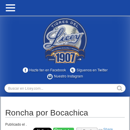
HOME
CALENDARIO
HISTORIA
ESTADÍSTICAS
COMUNIDAD
Hazte fan en Facebook
Síguenos en Twitter
INFOMEDIA
Nuestro Instagram
MULTIMEDIA
DIRECTIVOS 2023-2025
Roncha por Bocachica
TEMPORADAS
Publicado el
.