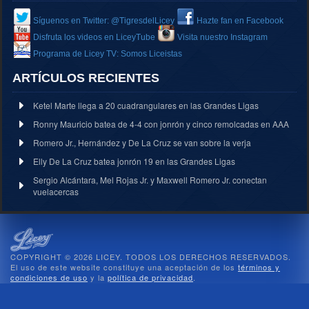
Síguenos en Twitter: @TigresdelLicey
Hazte fan en Facebook
Disfruta los videos en LiceyTube
Visita nuestro Instagram
Programa de Licey TV: Somos Liceistas
ARTÍCULOS RECIENTES
Ketel Marte llega a 20 cuadrangulares en las Grandes Ligas
Ronny Mauricio batea de 4-4 con jonrón y cinco remolcadas en AAA
Romero Jr., Hernández y De La Cruz se van sobre la verja
Elly De La Cruz batea jonrón 19 en las Grandes Ligas
Sergio Alcántara, Mel Rojas Jr. y Maxwell Romero Jr. conectan
vuelacercas
COPYRIGHT © 2026 LICEY. TODOS LOS DERECHOS RESERVADOS.
El uso de este website constituye una aceptación de los
términos y
condiciones de uso
y la
política de privacidad
.