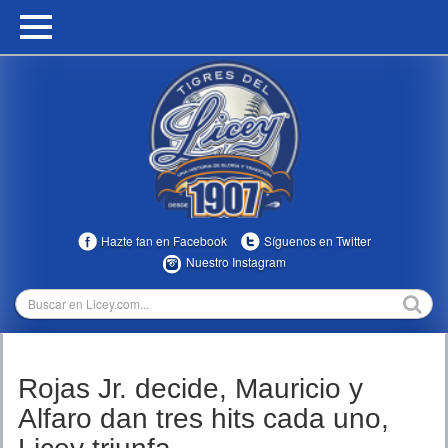
HOME
CALENDARIO
HISTORIA
ESTADÍSTICAS
COMUNIDAD
Hazte fan en Facebook
Síguenos en Twitter
INFOMEDIA
Nuestro Instagram
MULTIMEDIA
DIRECTIVOS 2023-2025
Rojas Jr. decide, Mauricio y
TEMPORADAS
Alfaro dan tres hits cada uno,