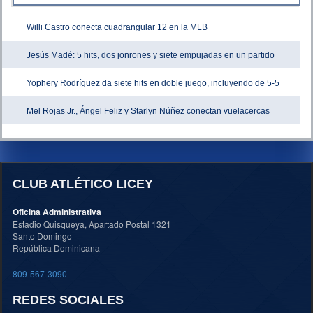
Willi Castro conecta cuadrangular 12 en la MLB
Jesús Madé: 5 hits, dos jonrones y siete empujadas en un partido
Yophery Rodríguez da siete hits en doble juego, incluyendo de 5-5
Mel Rojas Jr., Ángel Feliz y Starlyn Núñez conectan vuelacercas
CLUB ATLÉTICO LICEY
Oficina Administrativa
Estadio Quisqueya, Apartado Postal 1321
Santo Domingo
República Dominicana
809-567-3090
REDES SOCIALES