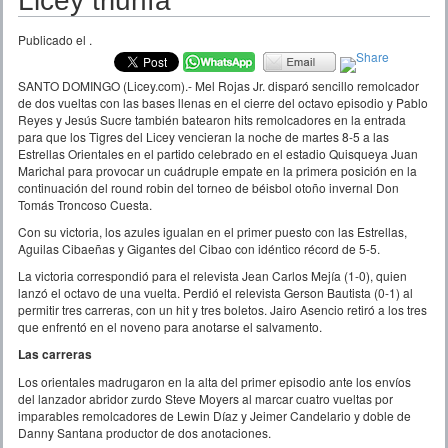
Licey triunfa
Publicado el
.
SANTO DOMINGO (Licey.com).- Mel Rojas Jr. disparó sencillo remolcador
de dos vueltas con las bases llenas en el cierre del octavo episodio y Pablo
Reyes y Jesús Sucre también batearon hits remolcadores en la entrada
para que los Tigres del Licey vencieran la noche de martes 8-5 a las
Estrellas Orientales en el partido celebrado en el estadio Quisqueya Juan
Marichal para provocar un cuádruple empate en la primera posición en la
continuación del round robin del torneo de béisbol otoño invernal Don
Tomás Troncoso Cuesta.
Con su victoria, los azules igualan en el primer puesto con las Estrellas,
Aguilas Cibaeñas y Gigantes del Cibao con idéntico récord de 5-5.
La victoria correspondió para el relevista Jean Carlos Mejía (1-0), quien
lanzó el octavo de una vuelta. Perdió el relevista Gerson Bautista (0-1) al
permitir tres carreras, con un hit y tres boletos. Jairo Asencio retiró a los tres
que enfrentó en el noveno para anotarse el salvamento.
Las carreras
Los orientales madrugaron en la alta del primer episodio ante los envíos
del lanzador abridor zurdo Steve Moyers al marcar cuatro vueltas por
imparables remolcadores de Lewin Díaz y Jeimer Candelario y doble de
Danny Santana productor de dos anotaciones.