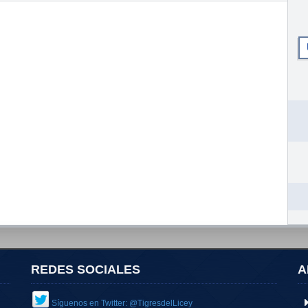
REDES SOCIALES
A
Síguenos en Twitter: @TigresdelLicey