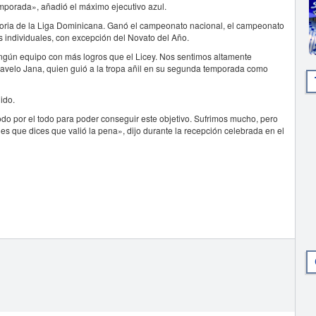
mporada», añadió el máximo ejecutivo azul.
toria de la Liga Dominicana. Ganó el campeonato nacional, el campeonato
s individuales, con excepción del Novato del Año.
ingún equipo con más logros que el Licey. Nos sentimos altamente
Ravelo Jana, quien guió a la tropa añil en su segunda temporada como
ido.
odo por el todo para poder conseguir este objetivo. Sufrimos mucho, pero
 es que dices que valió la pena», dijo durante la recepción celebrada en el