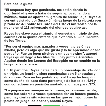
Pero eso le gusta.
“El respecto hay que ganárselo, me están dando la
oportunidad y voy a tratar de seguir aprovechando al
máximo, tratar de aportar mi granito de arena”, dijo Reyes al
ser entrevistado por Sussy Jiménez luego de la victoria con
pizarra de 3-1 sobre los Toros del Este el miércoles por la
noche en el 111 aniversario del glorioso equipo azul.
Reyes fue clave para el triunfo al conectar un triple de dos
carreras en la quinta entrada que extendió a 3-0 el liderato
de los Tigres.
“Por ser el equipo más ganador a veces la presión es
mucha, pero es algo que me gusta y lo he aprendido desde
pequeño. Fue un buen pitcheo y un buen swing”, agregó
Reyes quien llegó a las filas del Licey junto a Arístides
Aquino desde los Leones del Escogido en un cambio en la
temporada de receso.
En 18 partidos, Reyes batea para un porcentaje de .242 con
un triple, un jonrón y siete remolcadas con 5 anotadas y
dos robos. Pero en los partidos que el Licey ha fungido
como dueño de casa tiene porcentaje de bateo de .424 y
con corredores en posición anotadora lo hace para .375.
“La preparación siempre es la misma, es la misma pelota,
como bateadores a veces queremos dar un batazo grande,
pero hay ciertas situaciones en las que es mejor poner la
pelota en juego, colocarla”, añadió Reyes.