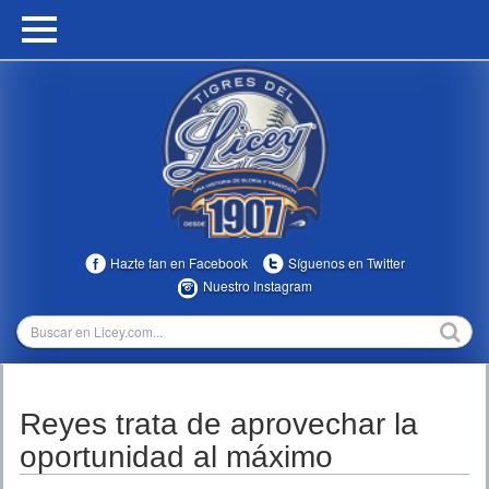
HOME
CALENDARIO
HISTORIA
ESTADÍSTICAS
COMUNIDAD
Hazte fan en Facebook
Síguenos en Twitter
INFOMEDIA
Nuestro Instagram
MULTIMEDIA
DIRECTIVOS 2023-2025
Reyes trata de aprovechar la
TEMPORADAS
oportunidad al máximo