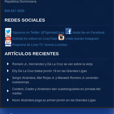
República Dominicana
809-567-3090
REDES SOCIALES
Síguenos en Twitter: @TigresdelLicey
Hazte fan en Facebook
Disfruta los videos en LiceyTube
Visita nuestro Instagram
Programa de Licey TV: Somos Liceistas
ARTÍCULOS RECIENTES
Romero Jr., Hernández y De La Cruz se van sobre la verja
Elly De La Cruz batea jonrón 19 en las Grandes Ligas
Sergio Alcántara, Mel Rojas Jr. y Maxwell Romero Jr. conectan
vuelacercas
Cordero, Castro y Anderson dan cuadrangulares en jornada del
martes
Kevin Alcántara pega su primer jonrón en las Grandes Ligas