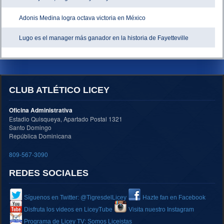
Adonis Medina logra octava victoria en México
Lugo es el manager más ganador en la historia de Fayetteville
CLUB ATLÉTICO LICEY
Oficina Administrativa
Estadio Quisqueya, Apartado Postal 1321
Santo Domingo
República Dominicana
809-567-3090
REDES SOCIALES
Síguenos en Twitter: @TigresdelLicey
Hazte fan en Facebook
Disfruta los videos en LiceyTube
Visita nuestro Instagram
Programa de Licey TV: Somos Liceistas