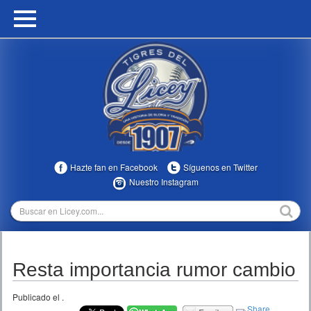
HOME
CALENDARIO
HISTORIA
ESTADÍSTICAS
COMUNIDAD
Hazte fan en Facebook
Síguenos en Twitter
INFOMEDIA
Nuestro Instagram
MULTIMEDIA
DIRECTIVOS 2023-2025
Resta importancia rumor cambio
TEMPORADAS
Publicado el
.