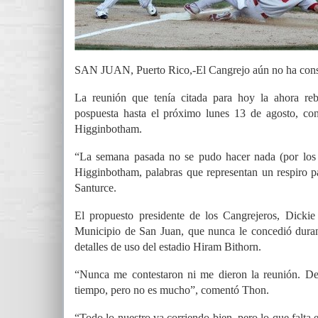
SAN JUAN, Puerto Rico,-El Cangrejo aún no ha conse
La reunión que tenía citada para hoy la ahora re
pospuesta hasta el próximo lunes 13 de agosto, co
Higginbotham.
“La semana pasada no se pudo hacer nada (por los 
Higginbotham, palabras que representan un respiro p
Santurce.
El propuesto presidente de los Cangrejeros, Dicki
Municipio de San Juan, que nunca le concedió durant
detalles de uso del estadio Hiram Bithorn.
“Nunca me contestaron ni me dieron la reunión. De
tiempo, pero no es mucho”, comentó Thon.
“Todo lo nuestro va corriendo bien, pero lo que falta 