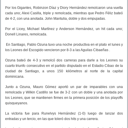
Por los Gigantes, Robinzon Díaz y Diory Hernández remolcaron una vuelta
cada uno; Alexi Casilla, triple y remolcada, mientras que Pedro Féliz bateó
de 4-2, con una anotada. John Mantulia, doble y dos empujadas.
Por el Licey, Michael Martínez y Anderson Hernández, un hit cada uno;
Donell Linares, remolcada.
En Santiago, Pablo Ozuna tuvo una noche productiva en el plato el lunes y
los Leones del Escogido vencieron por 8-3 a las Aguilas Cibaeñas .
Ozuna bateó de 4-3 y remolcó dos carreras para darle a los Leones su
cuarto triunfo consecutivo en el partido disputado en el Estadio Cibao de la
ciudad de Santiago, a unos 150 kilómetros al norte de la capital
dominicana.
Junto a Ozuna, Mauro Gómez aportó un par de imparables con una
remolcada y Wilkin Castillo se fue de 3-2 con un doble y una anotada por
los Leones, que se mantienen firmes en la primera posición de los playoffs
quisqueyanos.
La victoria fue para Runelvys Hernández (1-0) luego de lanzar dos
entradas y un tercio, en las que toleró dos hits y una carrera.