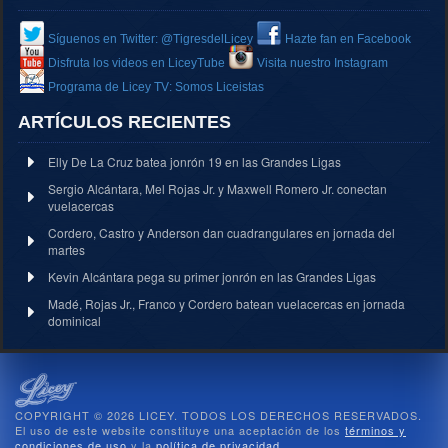
Síguenos en Twitter: @TigresdelLicey
Hazte fan en Facebook
Disfruta los videos en LiceyTube
Visita nuestro Instagram
Programa de Licey TV: Somos Liceistas
ARTÍCULOS RECIENTES
Elly De La Cruz batea jonrón 19 en las Grandes Ligas
Sergio Alcántara, Mel Rojas Jr. y Maxwell Romero Jr. conectan
vuelacercas
Cordero, Castro y Anderson dan cuadrangulares en jornada del
martes
Kevin Alcántara pega su primer jonrón en las Grandes Ligas
Madé, Rojas Jr., Franco y Cordero batean vuelacercas en jornada
dominical
COPYRIGHT © 2026 LICEY. TODOS LOS DERECHOS RESERVADOS.
El uso de este website constituye una aceptación de los
términos y
condiciones de uso
y la
política de privacidad
.