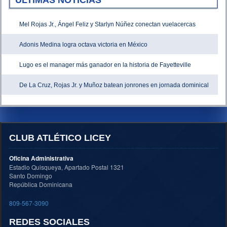
Mel Rojas Jr., Ángel Feliz y Starlyn Núñez conectan vuelacercas
Adonis Medina logra octava victoria en México
Lugo es el manager más ganador en la historia de Fayetteville
De La Cruz, Rojas Jr. y Muñoz batean jonrones en jornada dominical
CLUB ATLÉTICO LICEY
Oficina Administrativa
Estadio Quisqueya, Apartado Postal 1321
Santo Domingo
República Dominicana
809-567-3090
REDES SOCIALES