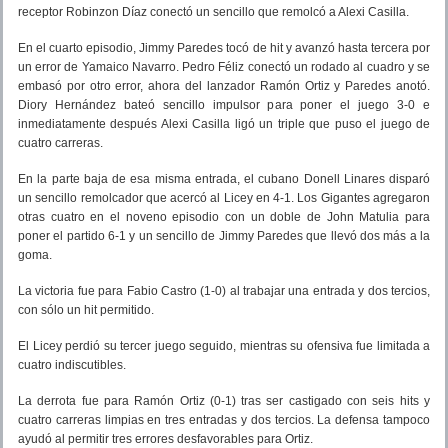
receptor Robinzon Díaz conectó un sencillo que remolcó a Alexi Casilla.
En el cuarto episodio, Jimmy Paredes tocó de hit y avanzó hasta tercera por
un error de Yamaico Navarro. Pedro Féliz conectó un rodado al cuadro y se
embasó por otro error, ahora del lanzador Ramón Ortiz y Paredes anotó.
Diory Hernández bateó sencillo impulsor para poner el juego 3-0 e
inmediatamente después Alexi Casilla ligó un triple que puso el juego de
cuatro carreras.
En la parte baja de esa misma entrada, el cubano Donell Linares disparó
un sencillo remolcador que acercó al Licey en 4-1. Los Gigantes agregaron
otras cuatro en el noveno episodio con un doble de John Matulia para
poner el partido 6-1 y un sencillo de Jimmy Paredes que llevó dos más a la
goma.
La victoria fue para Fabio Castro (1-0) al trabajar una entrada y dos tercios,
con sólo un hit permitido.
El Licey perdió su tercer juego seguido, mientras su ofensiva fue limitada a
cuatro indiscutibles.
La derrota fue para Ramón Ortiz (0-1) tras ser castigado con seis hits y
cuatro carreras limpias en tres entradas y dos tercios. La defensa tampoco
ayudó al permitir tres errores desfavorables para Ortiz.