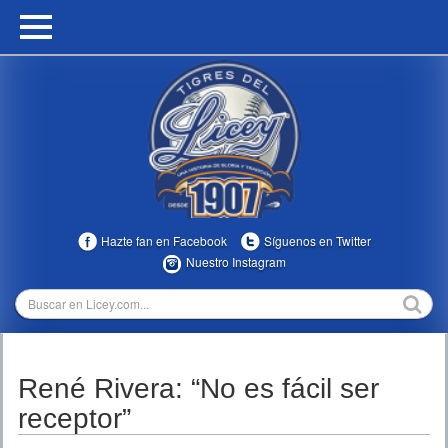
HOME
CALENDARIO
HISTORIA
ESTADÍSTICAS
COMUNIDAD
Hazte fan en Facebook
Síguenos en Twitter
INFOMEDIA
Nuestro Instagram
MULTIMEDIA
DIRECTIVOS 2023-2025
René Rivera: “No es fácil ser
TEMPORADAS
receptor”