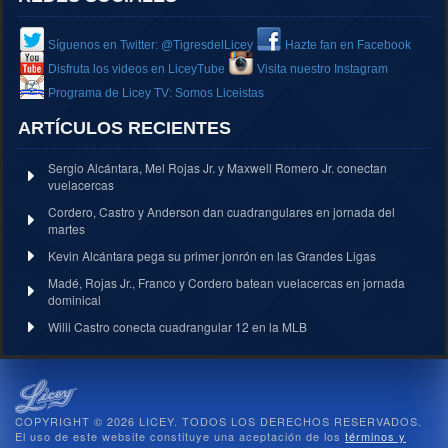
Síguenos en Twitter: @TigresdelLicey
Hazte fan en Facebook
Disfruta los videos en LiceyTube
Visita nuestro Instagram
Programa de Licey TV: Somos Liceistas
ARTÍCULOS RECIENTES
Sergio Alcántara, Mel Rojas Jr. y Maxwell Romero Jr. conectan
vuelacercas
Cordero, Castro y Anderson dan cuadrangulares en jornada del
martes
Kevin Alcántara pega su primer jonrón en las Grandes Ligas
Madé, Rojas Jr., Franco y Cordero batean vuelacercas en jornada
dominical
Willi Castro conecta cuadrangular 12 en la MLB
COPYRIGHT © 2026 LICEY. TODOS LOS DERECHOS RESERVADOS.
El uso de este website constituye una aceptación de los
términos y