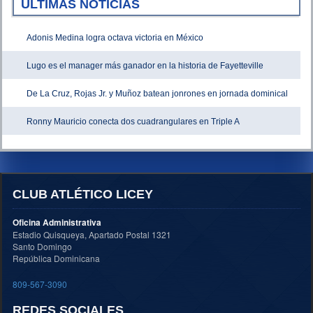
ÚLTIMAS NOTICIAS
Adonis Medina logra octava victoria en México
Lugo es el manager más ganador en la historia de Fayetteville
De La Cruz, Rojas Jr. y Muñoz batean jonrones en jornada dominical
Ronny Mauricio conecta dos cuadrangulares en Triple A
CLUB ATLÉTICO LICEY
Oficina Administrativa
Estadio Quisqueya, Apartado Postal 1321
Santo Domingo
República Dominicana
809-567-3090
REDES SOCIALES