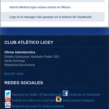
Adonis Medina logra octava victoria en México
Lugo es el manager más ganador en la historia de Fayetteville
CLUB ATLÉTICO LICEY
Oficina Administrativa
Estadio Quisqueya, Apartado Postal 1321
Santo Domingo
República Dominicana
809-567-3090
REDES SOCIALES
Síguenos en Twitter: @TigresdelLicey
Hazte fan en Facebook
Disfruta los videos en LiceyTube
Visita nuestro Instagram
Programa de Licey TV: Somos Liceistas