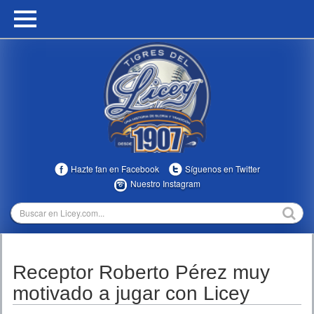
HOME
CALENDARIO
HISTORIA
ESTADÍSTICAS
COMUNIDAD
Hazte fan en Facebook
Síguenos en Twitter
INFOMEDIA
Nuestro Instagram
MULTIMEDIA
DIRECTIVOS 2023-2025
Receptor Roberto Pérez muy
TEMPORADAS
motivado a jugar con Licey