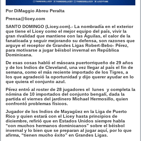
Por DiMaggio Abreu Peralta
Prensa@licey.com
SANTO DOMINGO (Licey.com).- La nombradía en el exterior
que tiene el Licey como el mejor equipo del país, vivir la
gran rivalidad que mantiene con las Águilas, el calor de la
fanaticada y seguir mejorando su defensa, son razones que
arguye el receptor de Grandes Ligas Robert-Bebo- Pérez,
para motivarse a jugar béisbol invernal en República
Dominicana.
De esas cosas habló el máscara puertorriqueño de 29 años
y de los Indios de Cleveland, una vez llegar al país el fin de
semana, como el más reciente importado de los Tigres, a
los que agradeció la oportunidad y dijo querer ayudar en lo
que quiera el conjunto azul.
Pérez entró al roster de 28 jugadores el lunes y completa la
nómina de 10 importados del conjunto bengalí, dada la
partida el viernes del jardinero Michael Hermosillo, quien
confrontó problemas físicos.
Jugador de los Indios de Mayagüez en la Liga de Puerto
Rico y quien estará con el Licey hasta principios de
diciembre, refirió que en Estados Unidos siempre habla
“con muchos hermanos dominicanos” sobre el béisbol
invernal y lo bien que se preparan al jugar aquí, por lo que
afirma, “tienen mucho éxito” en Grandes Ligas.