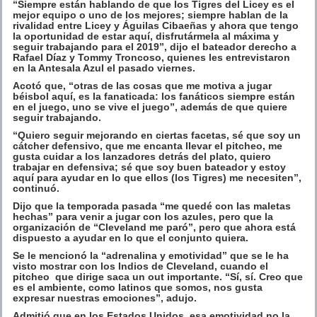
“Siempre están hablando de que los Tigres del Licey es el
mejor equipo o uno de los mejores; siempre hablan de la
rivalidad entre Licey y Águilas Cibaeñas y ahora que tengo
la oportunidad de estar aquí, disfrutármela al máxima y
seguir trabajando para el 2019”, dijo el bateador derecho a
Rafael Díaz y Tommy Troncoso, quienes les entrevistaron
en la Antesala Azul el pasado viernes.
Acotó que, “otras de las cosas que me motiva a jugar
béisbol aquí, es la fanaticada: los fanáticos siempre están
en el juego, uno se vive el juego”, además de que quiere
seguir trabajando.
“Quiero seguir mejorando en ciertas facetas, sé que soy un
cátcher defensivo, que me encanta llevar el pitcheo, me
gusta cuidar a los lanzadores detrás del plato, quiero
trabajar en defensiva; sé que soy buen bateador y estoy
aquí para ayudar en lo que ellos (los Tigres) me necesiten”,
continuó.
Dijo que la temporada pasada “me quedé con las maletas
hechas” para venir a jugar con los azules, pero que la
organización de “Cleveland me paró”, pero que ahora está
dispuesto a ayudar en lo que el conjunto quiera.
Se le mencionó la “adrenalina y emotividad” que se le ha
visto mostrar con los Indios de Cleveland, cuando el
pitcheo que dirige saca un out importante. “Sí, sí. Creo que
es el ambiente, como latinos que somos, nos gusta
expresar nuestras emociones”, adujo.
Admitió que en los Estados Unidos, esa emotividad no la