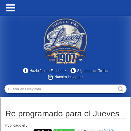
HOME
CALENDARIO
HISTORIA
ESTADÍSTICAS
COMUNIDAD
Hazte fan en Facebook
Síguenos en Twitter
INFOMEDIA
Nuestro Instagram
MULTIMEDIA
DIRECTIVOS 2023-2025
Re programado para el Jueves
TEMPORADAS
Publicado el
.