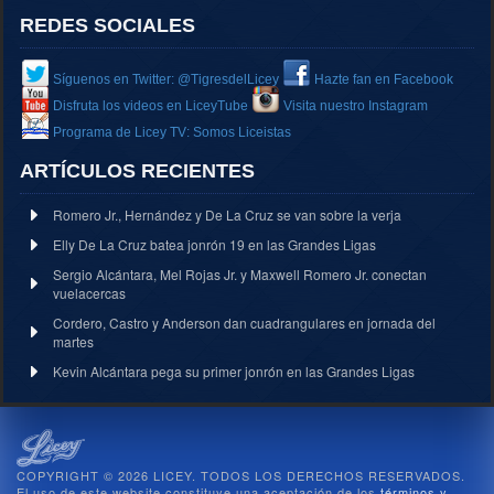
REDES SOCIALES
Síguenos en Twitter: @TigresdelLicey
Hazte fan en Facebook
Disfruta los videos en LiceyTube
Visita nuestro Instagram
Programa de Licey TV: Somos Liceistas
ARTÍCULOS RECIENTES
Romero Jr., Hernández y De La Cruz se van sobre la verja
Elly De La Cruz batea jonrón 19 en las Grandes Ligas
Sergio Alcántara, Mel Rojas Jr. y Maxwell Romero Jr. conectan
vuelacercas
Cordero, Castro y Anderson dan cuadrangulares en jornada del
martes
Kevin Alcántara pega su primer jonrón en las Grandes Ligas
COPYRIGHT © 2026 LICEY. TODOS LOS DERECHOS RESERVADOS.
El uso de este website constituye una aceptación de los
términos y