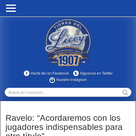
HOME
CALENDARIO
HISTORIA
ESTADÍSTICAS
COMUNIDAD
Hazte fan en Facebook
Síguenos en Twitter
INFOMEDIA
Nuestro Instagram
MULTIMEDIA
DIRECTIVOS 2023-2025
Ravelo: “Acordaremos con los
TEMPORADAS
jugadores indispensables para