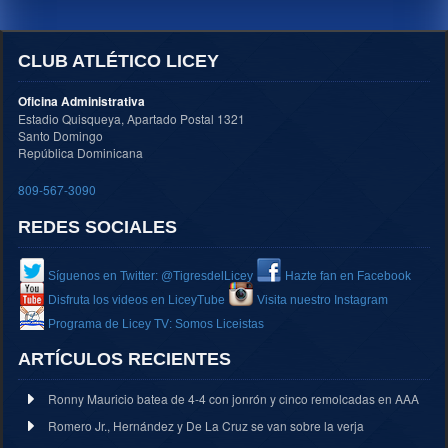
CLUB ATLÉTICO LICEY
Oficina Administrativa
Estadio Quisqueya, Apartado Postal 1321
Santo Domingo
República Dominicana
809-567-3090
REDES SOCIALES
Síguenos en Twitter: @TigresdelLicey
Hazte fan en Facebook
Disfruta los videos en LiceyTube
Visita nuestro Instagram
Programa de Licey TV: Somos Liceistas
ARTÍCULOS RECIENTES
Ronny Mauricio batea de 4-4 con jonrón y cinco remolcadas en AAA
Romero Jr., Hernández y De La Cruz se van sobre la verja