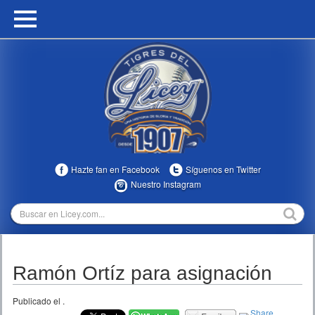
HOME
CALENDARIO
HISTORIA
ESTADÍSTICAS
COMUNIDAD
Hazte fan en Facebook
Síguenos en Twitter
INFOMEDIA
Nuestro Instagram
MULTIMEDIA
DIRECTIVOS 2023-2025
Ramón Ortíz para asignación
TEMPORADAS
Publicado el
.