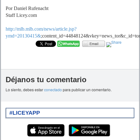
Por Daniel Rufenacht
Staff Licey.com
http://mlb.mlb.com/news/article.jsp?
ymd=20130415&
;content_id=44848124&vkey=news_tor&c_id=to
Déjanos tu comentario
Lo siento, debes estar
conectado
para publicar un comentario.
#LICEYAPP