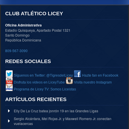
CLUB ATLÉTICO LICEY
Oficina Administrativa
Estadio Quisqueya, Apartado Postal 1321
Santo Domingo
República Dominicana
809-567-3090
REDES SOCIALES
Síguenos en Twitter: @TigresdelLicey
Hazte fan en Facebook
Disfruta los videos en LiceyTube
Visita nuestro Instagram
Programa de Licey TV: Somos Liceistas
ARTÍCULOS RECIENTES
Elly De La Cruz batea jonrón 19 en las Grandes Ligas
Sergio Alcántara, Mel Rojas Jr. y Maxwell Romero Jr. conectan
vuelacercas