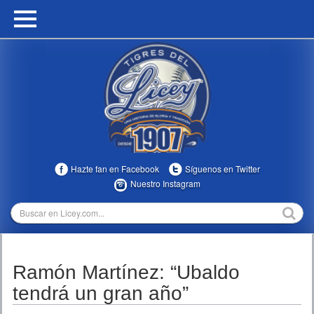
HOME
CALENDARIO
HISTORIA
ESTADÍSTICAS
COMUNIDAD
Hazte fan en Facebook
Síguenos en Twitter
INFOMEDIA
Nuestro Instagram
MULTIMEDIA
DIRECTIVOS 2023-2025
Ramón Martínez: “Ubaldo
TEMPORADAS
tendrá un gran año”