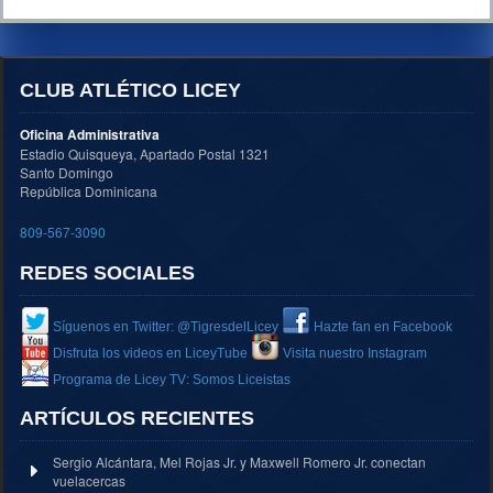
CLUB ATLÉTICO LICEY
Oficina Administrativa
Estadio Quisqueya, Apartado Postal 1321
Santo Domingo
República Dominicana
809-567-3090
REDES SOCIALES
Síguenos en Twitter: @TigresdelLicey
Hazte fan en Facebook
Disfruta los videos en LiceyTube
Visita nuestro Instagram
Programa de Licey TV: Somos Liceistas
ARTÍCULOS RECIENTES
Sergio Alcántara, Mel Rojas Jr. y Maxwell Romero Jr. conectan
vuelacercas